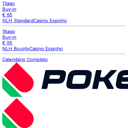
13
ago
Buy-in
€ 95
NLH Standard
Casino Espinho
18
ago
Buy-in
€ 95
NLH Bounty
Casino Espinho
Calendário Completo