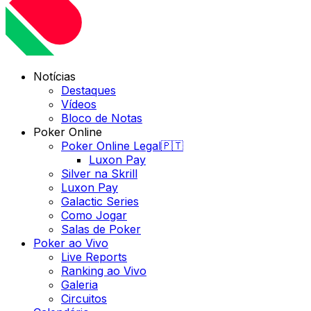
Notícias
Destaques
Vídeos
Bloco de Notas
Poker Online
Poker Online Legal🇵🇹
Luxon Pay
Silver na Skrill
Luxon Pay
Galactic Series
Como Jogar
Salas de Poker
Poker ao Vivo
Live Reports
Ranking ao Vivo
Galeria
Circuitos