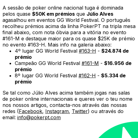
A sessão de poker online nacional tuga é dominada
pelos quase
$50K em prémios
que
Júlio Alves
agasalhou em eventos GG World Festival. O português
recolheu prémios acima da linha PokerPT na tripla mesa
final abaixo, com nota óbvia para a vitória no evento
#161-M e destaque maior para os quase $25K de prémio
no evento #163-H. Mais info na galeria abaixo:
4º lugar GG World Festival
#163-H
-
$24.874 de
prémio
Campeão GG World Festival
#161-M
-
$16.956 de
prémio
8º lugar GG World Festival
#162-H
-
$5.334 de
prémio
Se tal como Júlio Alves acima também jogas nas salas
de poker online internacionais e queres ver o teu nome
nos nossos artigos, contacta-nos através das nossas
redes (
Facebook
,
Instagram
,
Twitter
) ou através do
email:
info@pokerpt.com