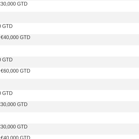
 €30,000 GTD
00 GTD
, €40,000 GTD
00 GTD
, €60,000 GTD
00 GTD
 €30,000 GTD
 €30,000 GTD
, €40,000 GTD