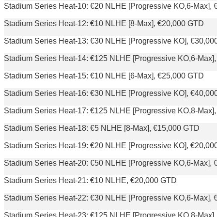
Stadium Series Heat-10: €20 NLHE [Progressive KO,6-Max],
Stadium Series Heat-12: €10 NLHE [8-Max], €20,000 GTD
Stadium Series Heat-13: €30 NLHE [Progressive KO], €30,0
Stadium Series Heat-14: €125 NLHE [Progressive KO,6-Max]
Stadium Series Heat-15: €10 NLHE [6-Max], €25,000 GTD
Stadium Series Heat-16: €30 NLHE [Progressive KO], €40,0
Stadium Series Heat-17: €125 NLHE [Progressive KO,8-Max]
Stadium Series Heat-18: €5 NLHE [8-Max], €15,000 GTD
Stadium Series Heat-19: €20 NLHE [Progressive KO], €20,0
Stadium Series Heat-20: €50 NLHE [Progressive KO,6-Max],
Stadium Series Heat-21: €10 NLHE, €20,000 GTD
Stadium Series Heat-22: €30 NLHE [Progressive KO,6-Max],
Stadium Series Heat-23: €125 NLHE [Progressive KO,8-Max]