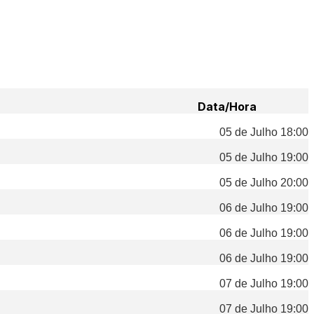
Data/Hora
05 de Julho 18:00
05 de Julho 19:00
05 de Julho 20:00
06 de Julho 19:00
06 de Julho 19:00
06 de Julho 19:00
07 de Julho 19:00
07 de Julho 19:00