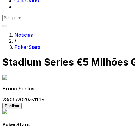
Calendário
Notícias
/
PokerStars
Stadium Series €5 Milhões 
Bruno Santos
23/06/2020
às
11:19
Partilhar
PokerStars