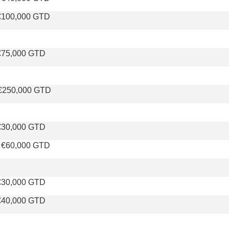
 €100,000 GTD
 €75,000 GTD
 €250,000 GTD
 €30,000 GTD
, €60,000 GTD
 €30,000 GTD
 €40,000 GTD