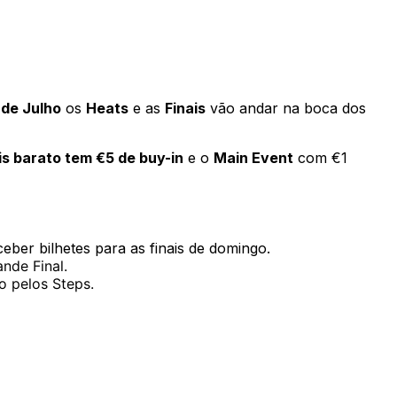
 de Julho
os
Heats
e as
Finais
vão andar na boca dos
is barato tem €5 de buy-in
e o
Main Event
com €1
ber bilhetes para as finais de domingo.
nde Final.
o pelos Steps.