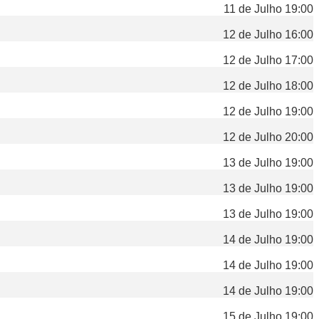
11 de Julho 19:00
12 de Julho 16:00
12 de Julho 17:00
12 de Julho 18:00
12 de Julho 19:00
12 de Julho 20:00
13 de Julho 19:00
13 de Julho 19:00
13 de Julho 19:00
14 de Julho 19:00
14 de Julho 19:00
14 de Julho 19:00
15 de Julho 19:00