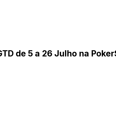
GTD de 5 a 26 Julho na Poker