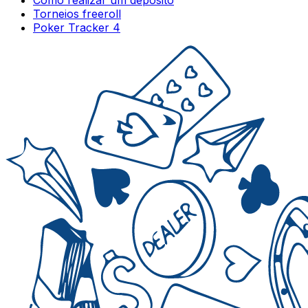
Torneios freeroll
Poker Tracker 4