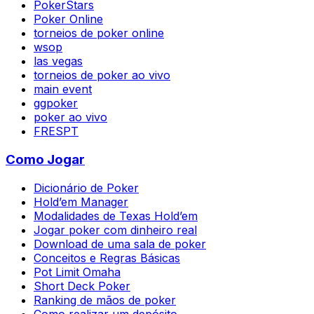
PokerStars
Poker Online
torneios de poker online
wsop
las vegas
torneios de poker ao vivo
main event
ggpoker
poker ao vivo
FRESPT
Como Jogar
Dicionário de Poker
Hold’em Manager
Modalidades de Texas Hold’em
Jogar poker com dinheiro real
Download de uma sala de poker
Conceitos e Regras Básicas
Pot Limit Omaha
Short Deck Poker
Ranking de mãos de poker
Como realizar um depósito