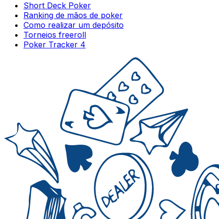
Short Deck Poker
Ranking de mãos de poker
Como realizar um depósito
Torneios freeroll
Poker Tracker 4