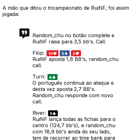
A mão que ditou o tricampeonato de RuiNF, foi assim
jogada:
Random_chu no botão complete e
RuiNF raise para 3,5 bb's. Call.
Flop:
10
3
2
RuiNF aposta 1,8 BB's, random_chu
call.
Turn:
A
O português continua ao ataque e
desta vez aposta 2,7 BB's.
Random_chu responde com novo
call.
River:
5
RuiNF lança todas as fichas para o
centro (124,7 bb's), e random_chu
com 18,9 bb's ainda do seu lado,
tem de recorrer ao time bank para