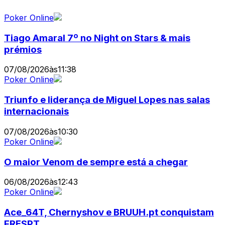
Poker Online
Tiago Amaral 7º no Night on Stars & mais
prémios
07/08/2026
às
11:38
Poker Online
Triunfo e liderança de Miguel Lopes nas salas
internacionais
07/08/2026
às
10:30
Poker Online
O maior Venom de sempre está a chegar
06/08/2026
às
12:43
Poker Online
Ace_64T, Chernyshov e BRUUH.pt conquistam
FRESPT