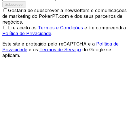
Subscrever
Gostaria de subscrever a newsletters e comunicações
de marketing do PokerPT.com e dos seus parceiros de
negócios.
Li e aceito os
Termos e Condições
e li e compreendi a
Política de Privacidade
.
Este site é protegido pelo reCAPTCHA e a
Política de
Privacidade
e os
Termos de Serviço
do Google se
aplicam.