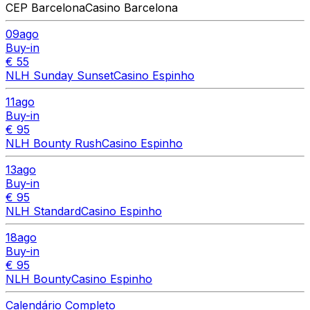
CEP Barcelona
Casino Barcelona
09
ago
Buy-in
€ 55
NLH Sunday Sunset
Casino Espinho
11
ago
Buy-in
€ 95
NLH Bounty Rush
Casino Espinho
13
ago
Buy-in
€ 95
NLH Standard
Casino Espinho
18
ago
Buy-in
€ 95
NLH Bounty
Casino Espinho
Calendário Completo