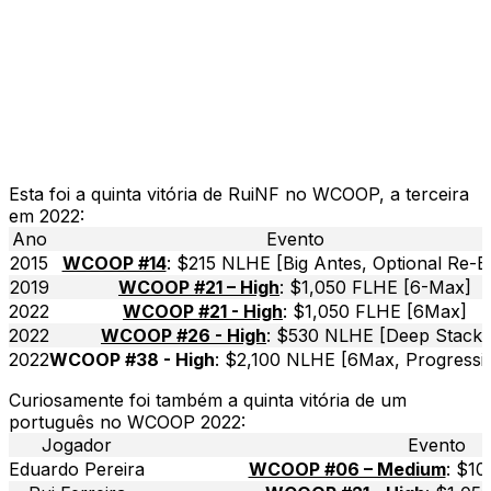
Esta foi a quinta vitória de RuiNF no WCOOP, a terceira
em 2022:
Ano
Evento
2015
WCOOP #14
: $215 NLHE [Big Antes, Optional Re-E
2019
WCOOP #21 – High
: $1,050 FLHE [6-Max]
2022
WCOOP #21 - High
: $1,050 FLHE [6Max]
2022
WCOOP #26 - High
: $530 NLHE [Deep Stack]
2022
WCOOP #38 - High
: $2,100 NLHE [6Max, Progressi
Curiosamente foi também a quinta vitória de um
português no WCOOP 2022:
Jogador
Evento
Eduardo Pereira
WCOOP #06 – Medium
: $1