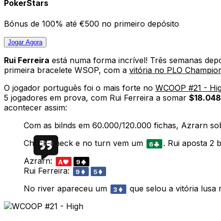
PokerStars
Bónus de 100% até €500 no primeiro depósito
Jogar
Agora
Rui Ferreira
está numa forma incrível! Três semanas depo
primeira bracelete WSOP, com a
vitória no PLO Champio
O jogador português foi o mais forte no
WCOOP #21 - Hig
5 jogadores em prova, com Rui Ferreira a somar
$18.048
acontecer assim:
Com as bilnds em 60.000/120.000 fichas,
Azrarn
sob
Check-check e no turn vem um
. Rui aposta 2 
6
Azrarn
:
A
9
Rui Ferreira:
9
5
No river apareceu um
que selou a vitória lusa 
3