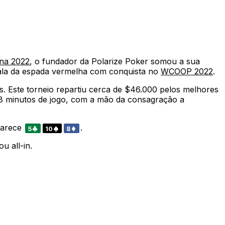
ona 2022
, o fundador da Polarize Poker somou a sua
sala da espada vermelha com conquista no
WCOOP 2022
.
s. Este torneio repartiu cerca de $46.000 pelos melhores
18 minutos de jogo, com a mão da consagração a
aparece
.
5
10
8
u all-in.