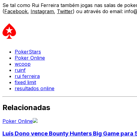
Se tal como Rui Ferreira também jogas nas salas de poker
(
Facebook
,
Instagram
,
Twitter
) ou através do email: inf
PokerStars
Poker Online
wcoop
ruinf
rui ferreira
fixed limit
resultados online
Relacionadas
Poker Online
Luís Dono vence Bounty Hunters Big Game para 5