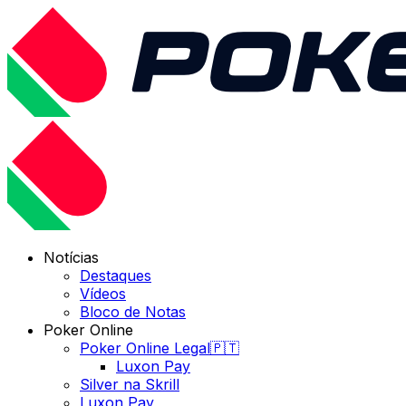
Notícias
Destaques
Vídeos
Bloco de Notas
Poker Online
Poker Online Legal🇵🇹
Luxon Pay
Silver na Skrill
Luxon Pay