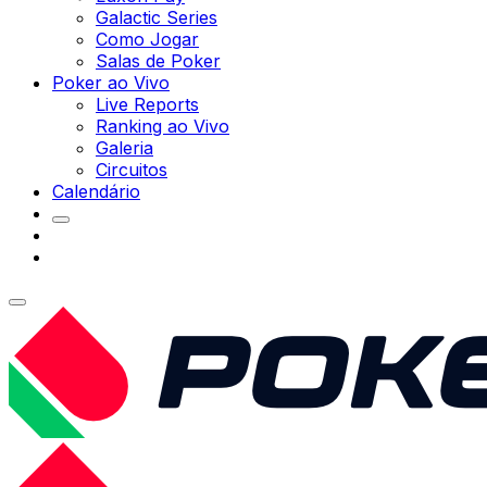
Galactic Series
Como Jogar
Salas de Poker
Poker ao Vivo
Live Reports
Ranking ao Vivo
Galeria
Circuitos
Calendário