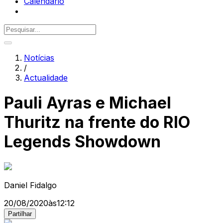
Calendário
Notícias
/
Actualidade
Pauli Ayras e Michael
Thuritz na frente do RIO
Legends Showdown
Daniel Fidalgo
20/08/2020
às
12:12
Partilhar