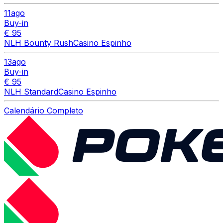
11
ago
Buy-in
€ 95
NLH Bounty Rush
Casino Espinho
13
ago
Buy-in
€ 95
NLH Standard
Casino Espinho
Calendário Completo