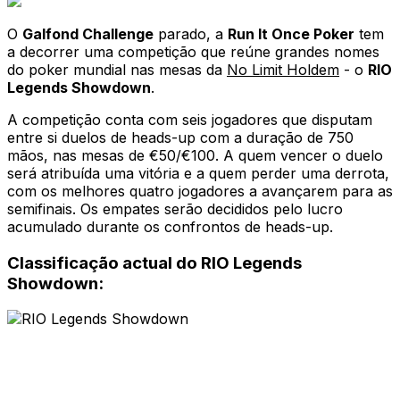
O
Galfond Challenge
parado, a
Run It Once Poker
tem
a decorrer uma competição que reúne grandes nomes
do poker mundial nas mesas da
No Limit Holdem
- o
RIO
Legends Showdown
.
A competição conta com seis jogadores que disputam
entre si duelos de heads-up com a duração de 750
mãos, nas mesas de €50/€100. A quem vencer o duelo
será atribuída uma vitória e a quem perder uma derrota,
com os melhores quatro jogadores a avançarem para as
semifinais. Os empates serão decididos pelo lucro
acumulado durante os confrontos de heads-up.
Classificação actual do RIO Legends
Showdown: