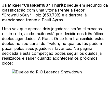
Já
Mikael “ChaoRen160" Thuritz
segue em segundo da
classificação com uma vitória frente a Fedor
“CrownUpGuy” Holz (€53.738) e a derrota já
mencionada frente a Pauli Ayras.
Uma vez que apenas dois jogadores serão eliminados
nesta roda, ainda muito está por decidir nos três últimos
duelos agendados. A Run it Once tem transmitido estes
duelos no seu canal do Twitch, no qual os fãs podem
puxar pelos seus jogadores favoritos. Na
página
dedicada a esta competição
podes seguir os duelos já
realizados e saber quando acontecem os próximos
jogos: