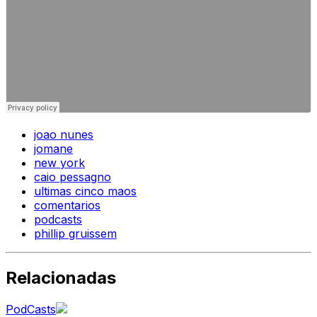
joao nunes
jomane
new york
caio pessagno
ultimas cinco maos
comentarios
podcasts
phillip gruissem
Relacionadas
PodCasts