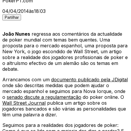
PokerPT.com
04/04/2014
às
18:03
Partilhar
João Nunes
regressa aos comentários da actualidade
de poker mundial com temas bem quentes. Uma
proposta para o mercado espanhol, uma proposta para
New York, o jogo escondido de Wall Street, um artigo
sobre a realidade dos jogadores profissionais de poker e
o altruísmo efectivo de um alemão são os temas em
debate.
Arrancamos com um
documento publicado pela JDigital
onde são descritas medidas que podem ajudar o
mercado espanhol e seguimos para Nova Iorque, onde
o
senado discute a regulamentação
do poker online. O
Wall Street Journal
publica um artigo sobre os
jogadores bancados e são várias as personalidades que
têm uma palavra a dizer.
Seguimos para a realidades dos jogadores de poker:
Como é que se lida com a maioria dos dias a perder? E