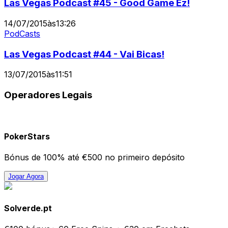
Las Vegas Podcast #45 - Good Game Ez!
14/07/2015
às
13:26
PodCasts
Las Vegas Podcast #44 - Vai Bicas!
13/07/2015
às
11:51
Operadores Legais
PokerStars
Bónus de 100% até €500 no primeiro depósito
Jogar Agora
Solverde.pt