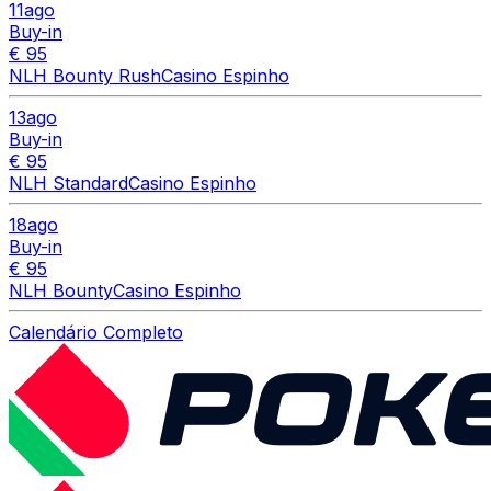
11
ago
Buy-in
€ 95
NLH Bounty Rush
Casino Espinho
13
ago
Buy-in
€ 95
NLH Standard
Casino Espinho
18
ago
Buy-in
€ 95
NLH Bounty
Casino Espinho
Calendário Completo