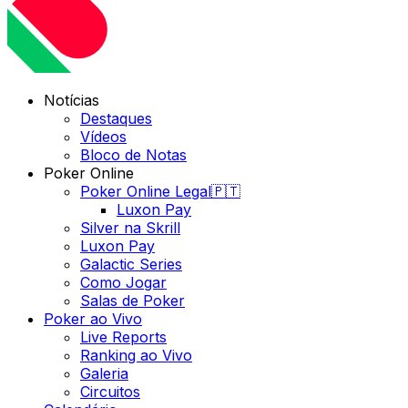
Notícias
Destaques
Vídeos
Bloco de Notas
Poker Online
Poker Online Legal🇵🇹
Luxon Pay
Silver na Skrill
Luxon Pay
Galactic Series
Como Jogar
Salas de Poker
Poker ao Vivo
Live Reports
Ranking ao Vivo
Galeria
Circuitos