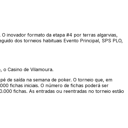
. O inovador formato da etapa #4 por terras algarvias,
uido dos torneios habituais Evento Principal, SPS PLO,
, o Casino de Vilamoura.
apé de saída na semana de poker. O torneio que, em
000 fichas iniciais. O número de fichas poderá ser
10.000 fichas. As entradas ou reentradas no torneio estão