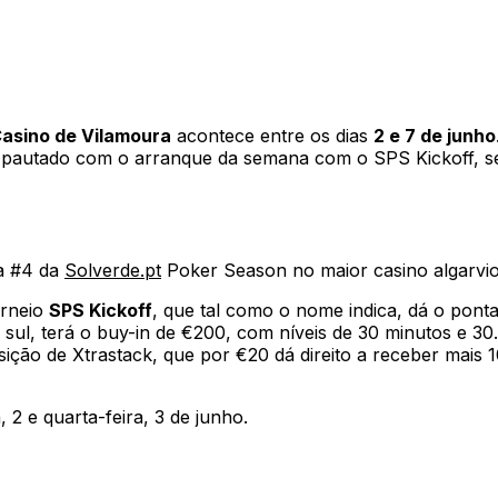
asino de Vilamoura
acontece entre os dias
2 e 7 de junho
 pautado com o arranque da semana com o SPS Kickoff, seg
a #4 da
Solverde.pt
Poker Season no maior casino algarvio
orneio
SPS Kickoff
, que tal como o nome indica, dá o pont
 sul, terá o buy-in de €200, com níveis de 30 minutos e 30.
sição de Xtrastack, que por €20 dá direito a receber mais 
a, 2 e quarta-feira, 3 de junho.