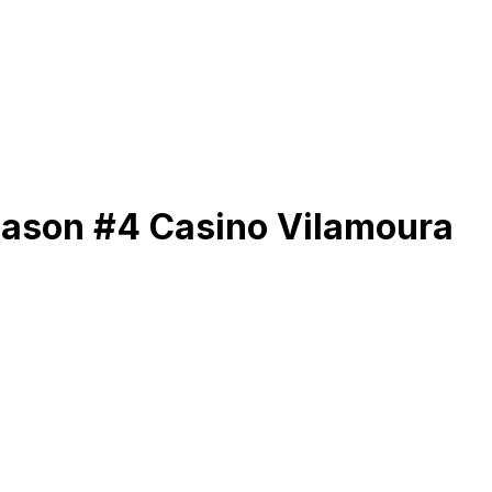
eason #4 Casino Vilamoura