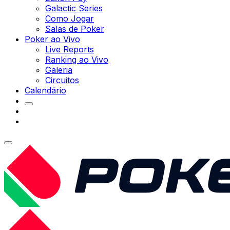
Galactic Series
Como Jogar
Salas de Poker
Poker ao Vivo
Live Reports
Ranking ao Vivo
Galeria
Circuitos
Calendário