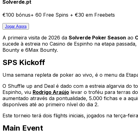
Solverde.pt
€100 bónus+ 60 Free Spins + €30 em Freebets
Jogar
Agora
A primeira visita de 2026 da
Solverde Poker Season
ao
C
sucede à estreia no Casino de Espinho na etapa passada,
Bounty e 6Max Bounty.
SPS Kickoff
Uma semana repleta de poker ao vivo, é o menu da Etap
O Shuffle up and Deal é dado com a estreia algarvia do t
Espinho, viu
Rodrigo Araújo
levar o troféu para terras do
aumentado através da pontualidade, 5.000 fichas e a aqui
disponíveis até ao primeiro nível do dia 2.
Este torneio terá dois flights iniciais, jogados na terça-feir
Main Event