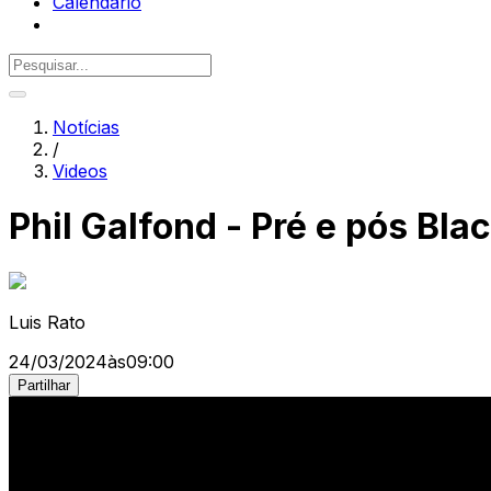
Calendário
Notícias
/
Videos
Phil Galfond - Pré e pós Bla
Luis Rato
24/03/2024
às
09:00
Partilhar