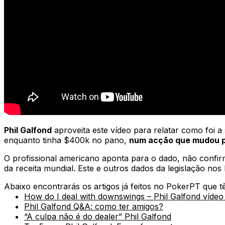
Phil Galfond
aproveita este vídeo para relatar como foi a
enquanto tinha $400k no pano,
num acção que mudou p
O profissional americano aponta para o dado, não confir
da receita mundial. Este e outros dados da legislação no
Abaixo encontrarás os artigos já feitos no PokerPT que t
How do I deal with downswings – Phil Galfond vídeo
Phil Galfond Q&A: como ter amigos?
“A culpa não é do dealer” Phil Galfond