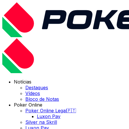
Notícias
Destaques
Vídeos
Bloco de Notas
Poker Online
Poker Online Legal🇵🇹
Luxon Pay
Silver na Skrill
Luxon Pay