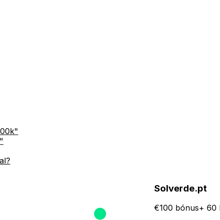
100k"
"
al?
Solverde.pt
€100 bónus+ 60 