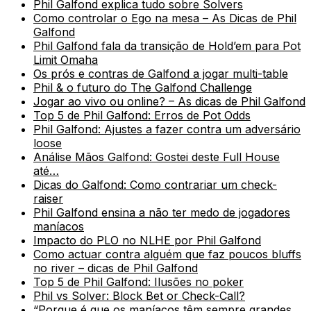
Phil Galfond explica tudo sobre Solvers
Como controlar o Ego na mesa – As Dicas de Phil
Galfond
Phil Galfond fala da transição de Hold’em para Pot
Limit Omaha
Os prós e contras de Galfond a jogar multi-table
Phil & o futuro do The Galfond Challenge
Jogar ao vivo ou online? – As dicas de Phil Galfond
Top 5 de Phil Galfond: Erros de Pot Odds
Phil Galfond: Ajustes a fazer contra um adversário
loose
Análise Mãos Galfond: Gostei deste Full House
até…
Dicas do Galfond: Como contrariar um check-
raiser
Phil Galfond ensina a não ter medo de jogadores
maníacos
Impacto do PLO no NLHE por Phil Galfond
Como actuar contra alguém que faz poucos bluffs
no river – dicas de Phil Galfond
Top 5 de Phil Galfond: Ilusões no poker
Phil vs Solver: Block Bet or Check-Call?
“Porque é que os maníacos têm sempre grandes