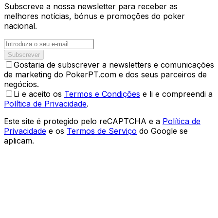
Subscreve a nossa newsletter para receber as
melhores notícias, bónus e promoções do poker
nacional.
Subscrever
Gostaria de subscrever a newsletters e comunicações
de marketing do PokerPT.com e dos seus parceiros de
negócios.
Li e aceito os
Termos e Condições
e li e compreendi a
Política de Privacidade
.
Este site é protegido pelo reCAPTCHA e a
Política de
Privacidade
e os
Termos de Serviço
do Google se
aplicam.