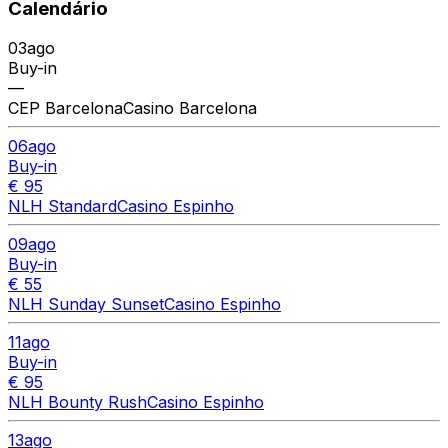
Calendário
03
ago
Buy-in
—
CEP Barcelona
Casino Barcelona
06
ago
Buy-in
€ 95
NLH Standard
Casino Espinho
09
ago
Buy-in
€ 55
NLH Sunday Sunset
Casino Espinho
11
ago
Buy-in
€ 95
NLH Bounty Rush
Casino Espinho
13
ago