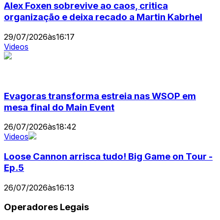
Alex Foxen sobrevive ao caos, critica
organização e deixa recado a Martin Kabrhel
29/07/2026
às
16:17
Videos
Evagoras transforma estreia nas WSOP em
mesa final do Main Event
26/07/2026
às
18:42
Videos
Loose Cannon arrisca tudo! Big Game on Tour -
Ep.5
26/07/2026
às
16:13
Operadores Legais