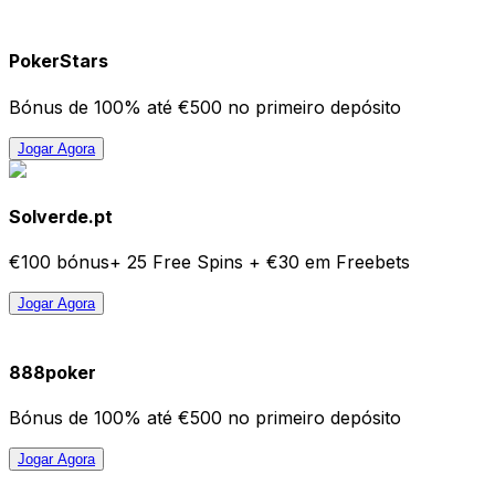
PokerStars
Bónus de 100% até €500 no primeiro depósito
Jogar Agora
Solverde.pt
€100 bónus+ 25 Free Spins + €30 em Freebets
Jogar Agora
888poker
Bónus de 100% até €500 no primeiro depósito
Jogar Agora