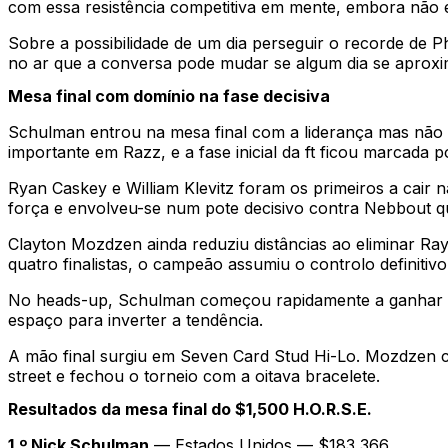
com essa resistência competitiva em mente, embora não e
Sobre a possibilidade de um dia perseguir o recorde de P
no ar que a conversa pode mudar se algum dia se aprox
Mesa final com domínio na fase decisiva
Schulman entrou na mesa final com a liderança mas não
importante em Razz, e a fase inicial da ft ficou marcada
Ryan Caskey e William Klevitz foram os primeiros a cair n
força e envolveu-se num pote decisivo contra Nebbout qu
Clayton Mozdzen ainda reduziu distâncias ao eliminar 
quatro finalistas, o campeão assumiu o controlo definitiv
No heads-up, Schulman começou rapidamente a ganhar v
espaço para inverter a tendência.
A mão final surgiu em Seven Card Stud Hi-Lo. Mozdzen c
street e fechou o torneio com a oitava bracelete.
Resultados da mesa final do $1,500 H.O.R.S.E.
1.º Nick Schulman
— Estados Unidos — $183,366