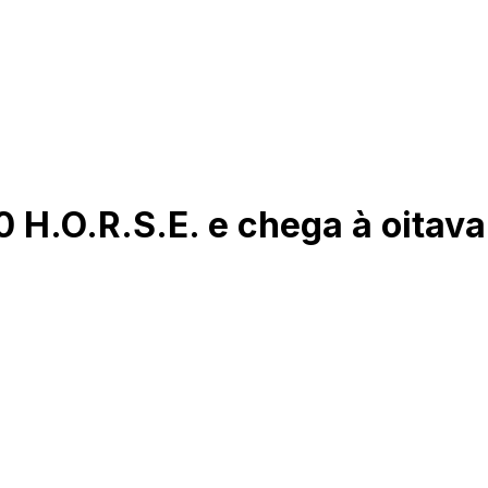
 H.O.R.S.E. e chega à oitav