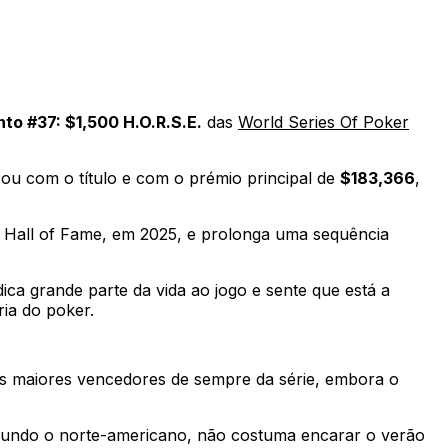
to #37: $1,500 H.O.R.S.E.
das
World Series Of Poker
cou com o título e com o prémio principal de
$183,366
,
er Hall of Fame, em 2025, e prolonga uma sequência
ca grande parte da vida ao jogo e sente que está a
ia do poker.
os maiores vencedores de sempre da série, embora o
Segundo o norte-americano, não costuma encarar o verão