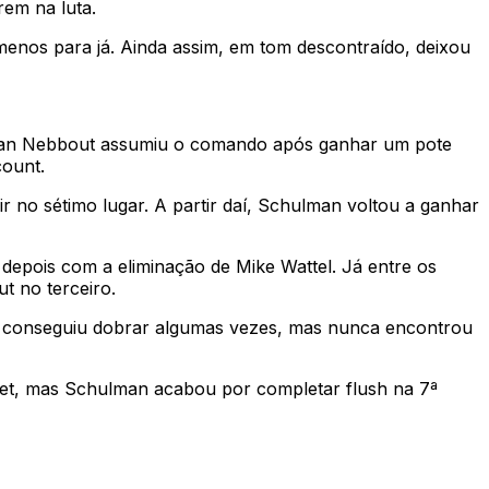
rem na luta.
menos para já. Ainda assim, em tom descontraído, deixou
athan Nebbout assumiu o comando após ganhar um pote
count.
ir no sétimo lugar. A partir daí, Schulman voltou a ganhar
pois com a eliminação de Mike Wattel. Já entre os
t no terceiro.
 conseguiu dobrar algumas vezes, mas nunca encontrou
reet, mas Schulman acabou por completar flush na 7ª