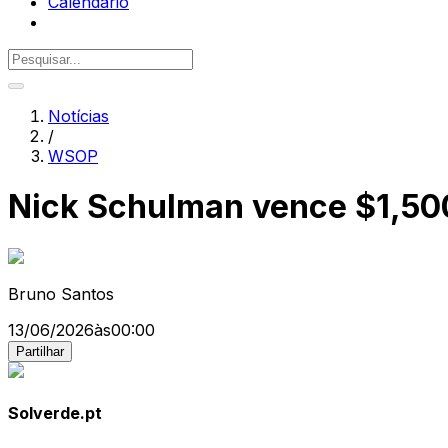
Calendário
Notícias
/
WSOP
Nick Schulman vence $1,500
Bruno Santos
13/06/2026
às
00:00
Partilhar
Solverde.pt