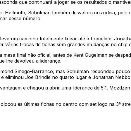
sconda que continuará a jogar se os resultados o mantive
hil Hellmuth, Schulman também desvalorizou a ideia, pelo 
imar desse número.
 teve um caminho totalmente linear até à bracelete. Jon
 por várias trocas de fichas sem grandes mudanças no chip 
a mesa final não oficial, antes de Kent Gugelman se desped
e lhe devolveu a liderança.
Raymond Smego-Barranco, mas Schulman respondeu pouco de
o e eliminou Joe Brindle no quarto lugar e Jonathan Nebbou
antagem e chegou a abrir uma liderança de 5:1. Mozdzen
olocou as últimas fichas no centro com set logo na 3ª st