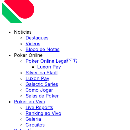
Notícias
Destaques
Vídeos
Bloco de Notas
Poker Online
Poker Online Legal🇵🇹
Luxon Pay
Silver na Skrill
Luxon Pay
Galactic Series
Como Jogar
Salas de Poker
Poker ao Vivo
Live Reports
Ranking ao Vivo
Galeria
Circuitos