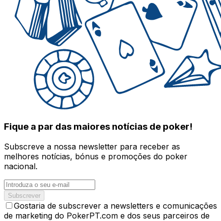
Fique a par das maiores notícias de poker!
Subscreve a nossa newsletter para receber as
melhores notícias, bónus e promoções do poker
nacional.
Subscrever
Gostaria de subscrever a newsletters e comunicações
de marketing do PokerPT.com e dos seus parceiros de