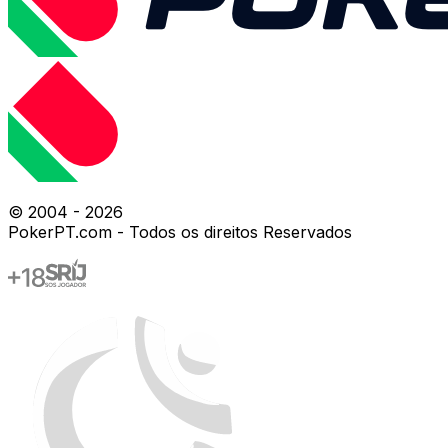
© 2004 -
2026
PokerPT.com - Todos os direitos Reservados