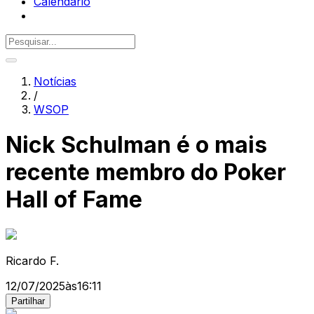
Calendário
Notícias
/
WSOP
Nick Schulman é o mais
recente membro do Poker
Hall of Fame
Ricardo F.
12/07/2025
às
16:11
Partilhar