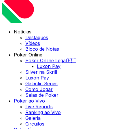
Notícias
Destaques
Vídeos
Bloco de Notas
Poker Online
Poker Online Legal🇵🇹
Luxon Pay
Silver na Skrill
Luxon Pay
Galactic Series
Como Jogar
Salas de Poker
Poker ao Vivo
Live Reports
Ranking ao Vivo
Galeria
Circuitos