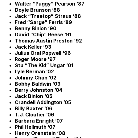
Walter “Puggy” Pearson ‘87
Doyle Brunson ’88
Jack “Treetop” Straus ‘88
Fred “Sarge” Ferris ’89
Benny Binion ’90
David “Chip” Reese ‘91
Thomas Austin Preston ‘92
Jack Keller ’93
Julius Oral Popwell ‘96
Roger Moore ’97
Stu “The Kid” Ungar ‘01
Lyle Berman ’02
Johnny Chan ’02
Bobby Baldwin ‘03
Berry Johnston ’04
Jack Binion ‘05
Crandell Addington ’05
Billy Baxter ’06
T.J. Cloutier ’06
Barbara Enright ’07
Phil Hellmuth ’07
Henry Orenstein ‘08