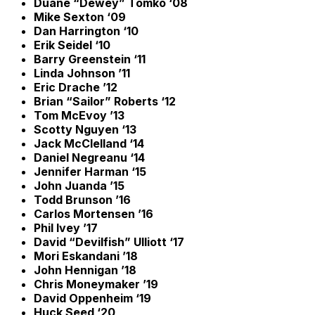
Duane “Dewey” Tomko ‘08
Mike Sexton ‘09
Dan Harrington ‘10
Erik Seidel ‘10
Barry Greenstein ‘11
Linda Johnson ’11
Eric Drache ’12
Brian “Sailor” Roberts ‘12
Tom McEvoy ’13
Scotty Nguyen ‘13
Jack McClelland ‘14
Daniel Negreanu ‘14
Jennifer Harman ‘15
John Juanda ’15
Todd Brunson ’16
Carlos Mortensen ’16
Phil Ivey ’17
David “Devilfish” Ulliott ‘17
Mori Eskandani ’18
John Hennigan ’18
Chris Moneymaker ’19
David Oppenheim ‘19
Huck Seed ‘20