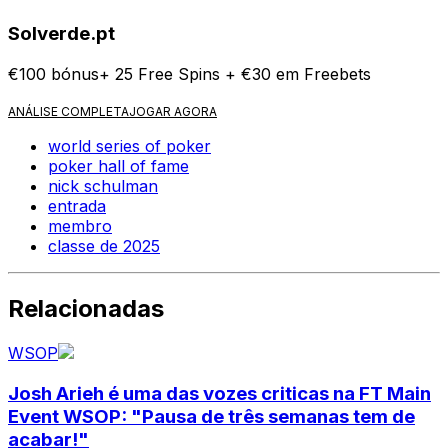
Solverde.pt
€100 bónus+ 25 Free Spins + €30 em Freebets
ANÁLISE COMPLETA
JOGAR AGORA
world series of poker
poker hall of fame
nick schulman
entrada
membro
classe de 2025
Relacionadas
WSOP
Josh Arieh é uma das vozes criticas na FT Main
Event WSOP: "Pausa de três semanas tem de
acabar!"