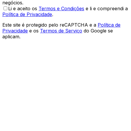
negócios.
Li e aceito os
Termos e Condições
e li e compreendi a
Política de Privacidade
.
Este site é protegido pelo reCAPTCHA e a
Política de
Privacidade
e os
Termos de Serviço
do Google se
aplicam.