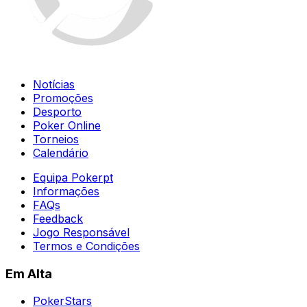
Notícias
Promoções
Desporto
Poker Online
Torneios
Calendário
Equipa Pokerpt
Informações
FAQs
Feedback
Jogo Responsável
Termos e Condições
Em Alta
PokerStars