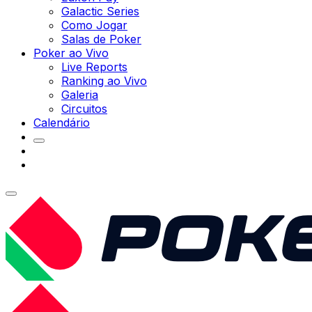
Galactic Series
Como Jogar
Salas de Poker
Poker ao Vivo
Live Reports
Ranking ao Vivo
Galeria
Circuitos
Calendário