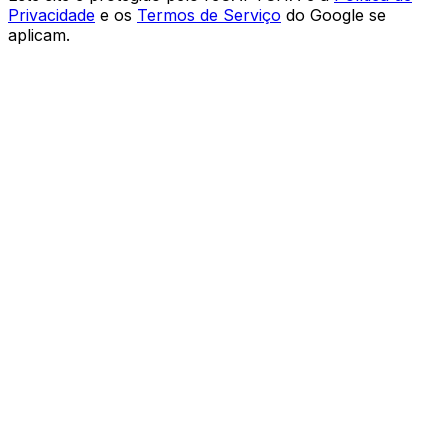
Privacidade
e os
Termos de Serviço
do Google se
aplicam.