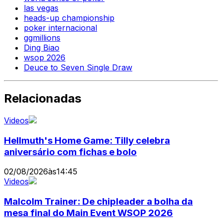
las vegas
heads-up championship
poker internacional
ggmillions
Ding Biao
wsop 2026
Deuce to Seven Single Draw
Relacionadas
Videos
Hellmuth's Home Game: Tilly celebra
aniversário com fichas e bolo
02/08/2026
às
14:45
Videos
Malcolm Trainer: De chipleader a bolha da
mesa final do Main Event WSOP 2026