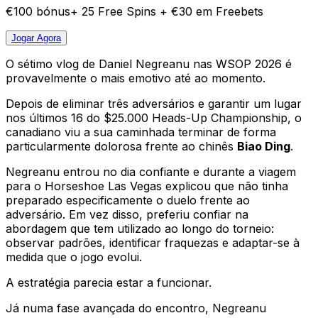
€100 bónus+ 25 Free Spins + €30 em Freebets
Jogar
Agora
O sétimo vlog de Daniel Negreanu nas WSOP 2026 é
provavelmente o mais emotivo até ao momento.
Depois de eliminar três adversários e garantir um lugar
nos últimos 16 do $25.000 Heads-Up Championship, o
canadiano viu a sua caminhada terminar de forma
particularmente dolorosa frente ao chinês
Biao Ding
.
Negreanu entrou no dia confiante e durante a viagem
para o Horseshoe Las Vegas explicou que não tinha
preparado especificamente o duelo frente ao
adversário. Em vez disso, preferiu confiar na
abordagem que tem utilizado ao longo do torneio:
observar padrões, identificar fraquezas e adaptar-se à
medida que o jogo evolui.
A estratégia parecia estar a funcionar.
Já numa fase avançada do encontro, Negreanu