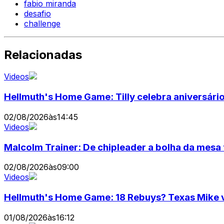
fabio miranda
desafio
challenge
Relacionadas
Videos
Hellmuth's Home Game: Tilly celebra aniversário
02/08/2026
às
14:45
Videos
Malcolm Trainer: De chipleader a bolha da mesa
02/08/2026
às
09:00
Videos
Hellmuth's Home Game: 18 Rebuys? Texas Mike v
01/08/2026
às
16:12