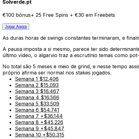
Solverde.pt
€100 bónus+ 25 Free Spins + €30 em Freebets
Jogar
Agora
As duras horas de swings constantes terminaram, e fina
A pausa imposta a si mesmo, parece ter sido determinant
último vídeo, o algarvio traz a escrutínio temas como po
No total são 5 meses e meio de grind, e nesse tempo assi
próprio afirma ser normal nos stakes jogados.
Semana 1 $12.406
Semana 2 $15.093
Semana 3 $16.467
Semana 4 $16.566
Semana 5 $33.509
Semana 6 $54.741
Semana 7 +$36.144
Semana 8 +$45.226
Semana 9 +$45.847
Semana 10 +$50.315