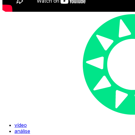
vídeo
análise