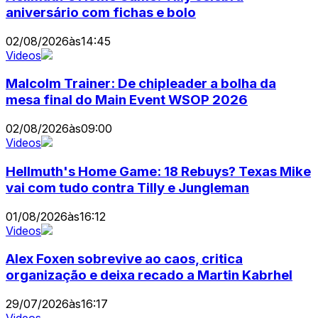
aniversário com fichas e bolo
02/08/2026
às
14:45
Videos
Malcolm Trainer: De chipleader a bolha da
mesa final do Main Event WSOP 2026
02/08/2026
às
09:00
Videos
Hellmuth's Home Game: 18 Rebuys? Texas Mike
vai com tudo contra Tilly e Jungleman
01/08/2026
às
16:12
Videos
Alex Foxen sobrevive ao caos, critica
organização e deixa recado a Martin Kabrhel
29/07/2026
às
16:17