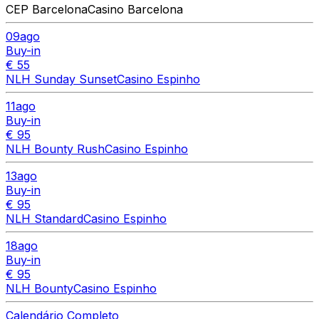
CEP Barcelona
Casino Barcelona
09
ago
Buy-in
€ 55
NLH Sunday Sunset
Casino Espinho
11
ago
Buy-in
€ 95
NLH Bounty Rush
Casino Espinho
13
ago
Buy-in
€ 95
NLH Standard
Casino Espinho
18
ago
Buy-in
€ 95
NLH Bounty
Casino Espinho
Calendário Completo