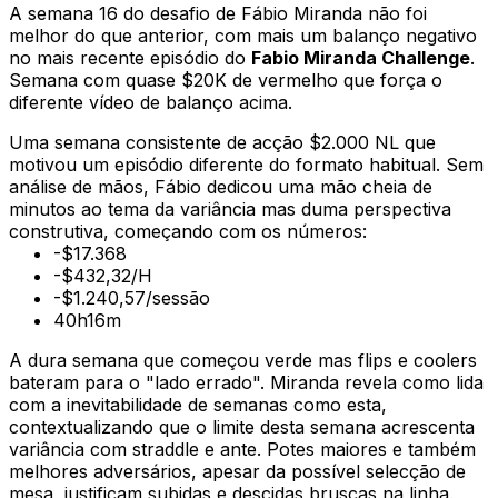
A semana 16 do desafio de Fábio Miranda não foi
melhor do que anterior, com mais um balanço negativo
no mais recente episódio do
Fabio Miranda Challenge
.
Semana com quase $20K de vermelho que força o
diferente vídeo de balanço acima.
Uma semana consistente de acção $2.000 NL que
motivou um episódio diferente do formato habitual. Sem
análise de mãos, Fábio dedicou uma mão cheia de
minutos ao tema da variância mas duma perspectiva
construtiva, começando com os números:
-$17.368
-$432,32/H
-$1.240,57/sessão
40h16m
A dura semana que começou verde mas flips e coolers
bateram para o "
lado errado
". Miranda revela como lida
com a inevitabilidade de semanas como esta,
contextualizando que o limite desta semana acrescenta
variância com straddle e ante. Potes maiores e também
melhores adversários, apesar da possível selecção de
mesa, justificam subidas e descidas bruscas na linha.