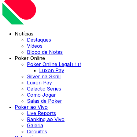
Notícias
Destaques
Vídeos
Bloco de Notas
Poker Online
Poker Online Legal🇵🇹
Luxon Pay
Silver na Skrill
Luxon Pay
Galactic Series
Como Jogar
Salas de Poker
Poker ao Vivo
Live Reports
Ranking ao Vivo
Galeria
Circuitos