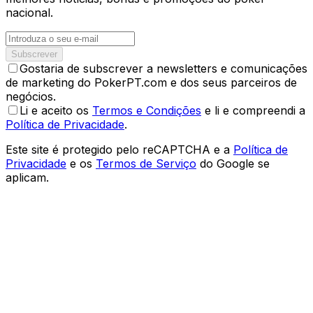
nacional.
Subscrever
Gostaria de subscrever a newsletters e comunicações
de marketing do PokerPT.com e dos seus parceiros de
negócios.
Li e aceito os
Termos e Condições
e li e compreendi a
Política de Privacidade
.
Este site é protegido pelo reCAPTCHA e a
Política de
Privacidade
e os
Termos de Serviço
do Google se
aplicam.