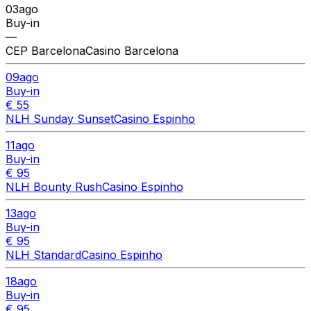
03
ago
Buy-in
—
CEP Barcelona
Casino Barcelona
09
ago
Buy-in
€ 55
NLH Sunday Sunset
Casino Espinho
11
ago
Buy-in
€ 95
NLH Bounty Rush
Casino Espinho
13
ago
Buy-in
€ 95
NLH Standard
Casino Espinho
18
ago
Buy-in
€ 95