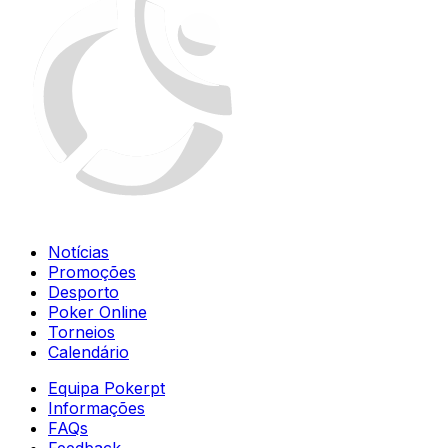
Notícias
Promoções
Desporto
Poker Online
Torneios
Calendário
Equipa Pokerpt
Informações
FAQs
Feedback