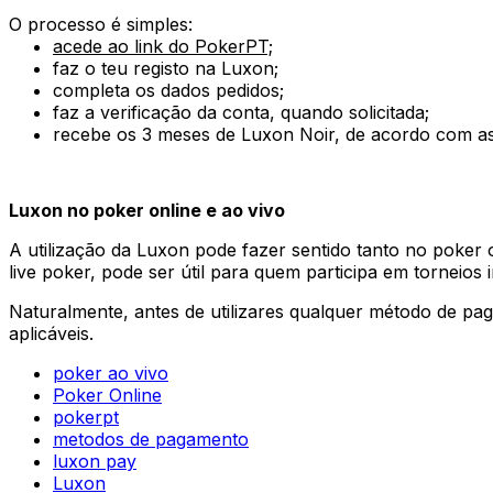
O processo é simples:
acede ao link do PokerPT;
faz o teu registo na Luxon;
completa os dados pedidos;
faz a verificação da conta, quando solicitada;
recebe os 3 meses de Luxon Noir, de acordo com a
Luxon no poker online e ao vivo
A utilização da Luxon pode fazer sentido tanto no poker 
live poker, pode ser útil para quem participa em torneios
Naturalmente, antes de utilizares qualquer método de pa
aplicáveis.
poker ao vivo
Poker Online
pokerpt
metodos de pagamento
luxon pay
Luxon