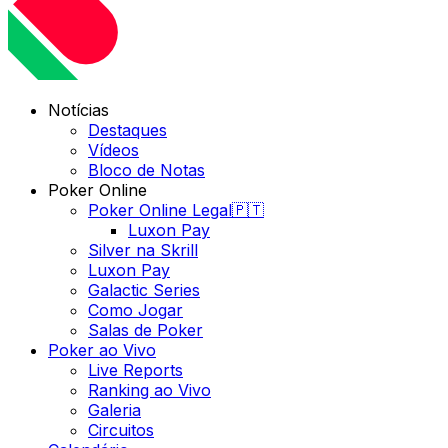
Notícias
Destaques
Vídeos
Bloco de Notas
Poker Online
Poker Online Legal🇵🇹
Luxon Pay
Silver na Skrill
Luxon Pay
Galactic Series
Como Jogar
Salas de Poker
Poker ao Vivo
Live Reports
Ranking ao Vivo
Galeria
Circuitos