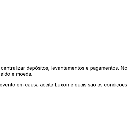
a centralizar depósitos, levantamentos e pagamentos. No
 saldo e moeda.
 evento em causa aceita Luxon e quais são as condições