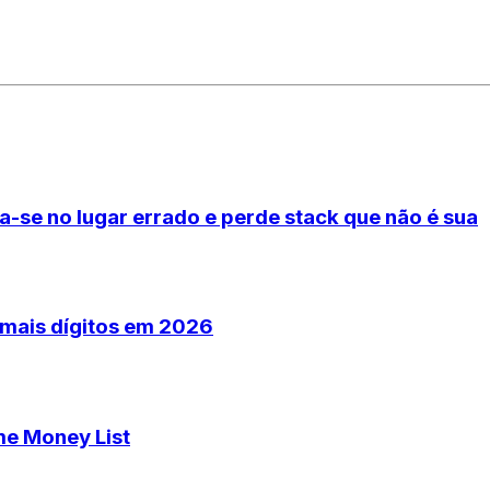
a-se no lugar errado e perde stack que não é sua
 mais dígitos em 2026
me Money List