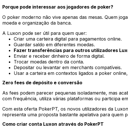
Porque pode interessar aos jogadores de poker?
O poker moderno não vive apenas das mesas. Quem joga
moeda e organização da banca.
A Luxon pode ser útil para quem quer:
Criar uma carteira digital para pagamentos online.
Guardar saldo em diferentes moedas.
Fazer transferências para outros utilizadores Lu
Enviar e receber dinheiro de forma digital.
Trocar moedas dentro da conta.
Depositar ou levantar em merchants compatíveis.
Usar a carteira em contextos ligados a poker online,
Zero fees de depósito e conversão
As fees podem parecer pequenas isoladamente, mas acab
com frequência, utiliza várias plataformas ou participa e
Com esta oferta PokerPT, os novos utilizadores da Luxo
representa uma proposta bastante apelativa para quem pro
Como criar conta Luxon através do PokerPT