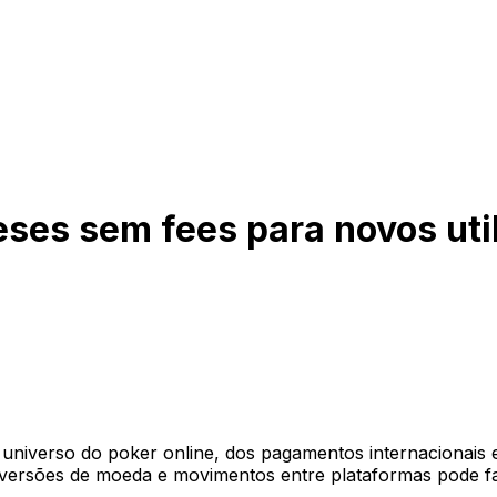
eses sem fees para novos uti
 universo do poker online, dos pagamentos internacionais 
nversões de moeda e movimentos entre plataformas pode faz