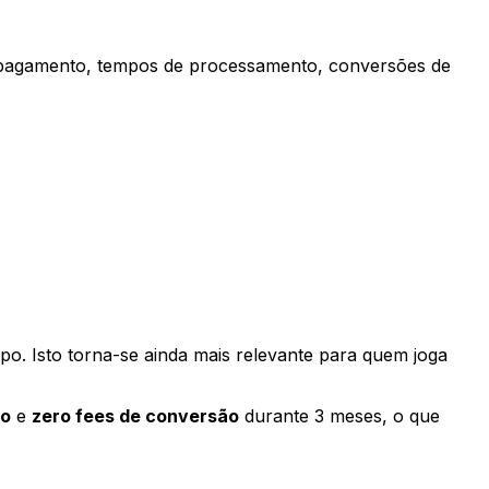
pagamento, tempos de processamento, conversões de
. Isto torna-se ainda mais relevante para quem joga
to
e
zero fees de conversão
durante 3 meses, o que