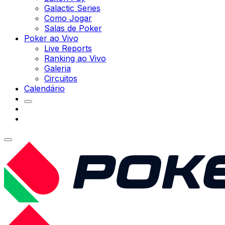
Galactic Series
Como Jogar
Salas de Poker
Poker ao Vivo
Live Reports
Ranking ao Vivo
Galeria
Circuitos
Calendário