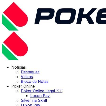
Notícias
Destaques
Vídeos
Bloco de Notas
Poker Online
Poker Online Legal🇵🇹
Luxon Pay
Silver na Skrill
Luxon Pay