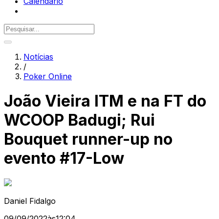
Calendário
Notícias
/
Poker Online
João Vieira ITM e na FT do
WCOOP Badugi; Rui
Bouquet runner-up no
evento #17-Low
Daniel Fidalgo
09/09/2022
às
12:04