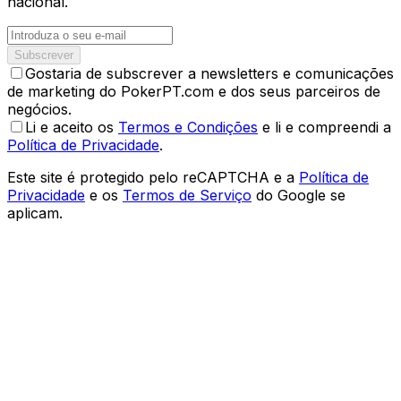
nacional.
Subscrever
Gostaria de subscrever a newsletters e comunicações
de marketing do PokerPT.com e dos seus parceiros de
negócios.
Li e aceito os
Termos e Condições
e li e compreendi a
Política de Privacidade
.
Este site é protegido pelo reCAPTCHA e a
Política de
Privacidade
e os
Termos de Serviço
do Google se
aplicam.