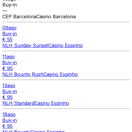
Buy-in
—
CEP Barcelona
Casino Barcelona
09
ago
Buy-in
€ 55
NLH Sunday Sunset
Casino Espinho
11
ago
Buy-in
€ 95
NLH Bounty Rush
Casino Espinho
13
ago
Buy-in
€ 95
NLH Standard
Casino Espinho
18
ago
Buy-in
€ 95