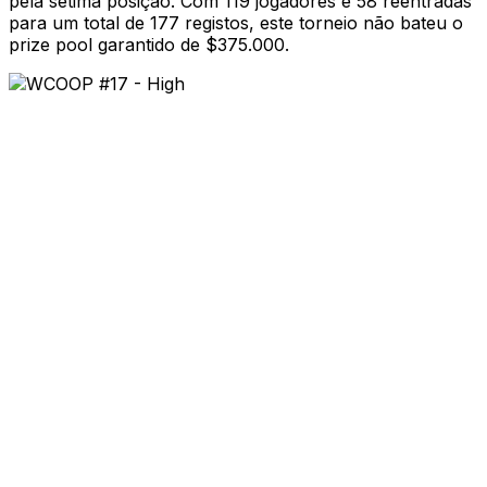
pela sétima posição. Com 119 jogadores e 58 reentradas
para um total de 177 registos, este torneio não bateu o
prize pool garantido de $375.000.