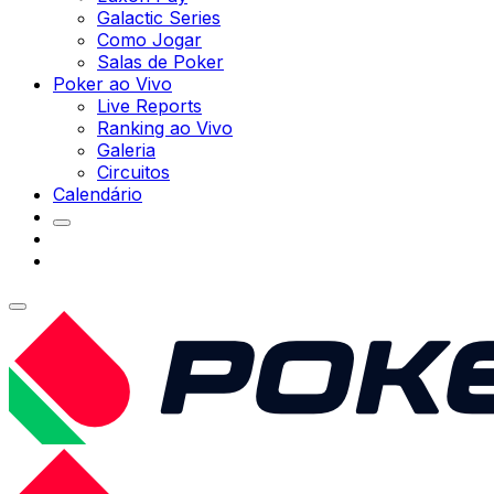
Galactic Series
Como Jogar
Salas de Poker
Poker ao Vivo
Live Reports
Ranking ao Vivo
Galeria
Circuitos
Calendário