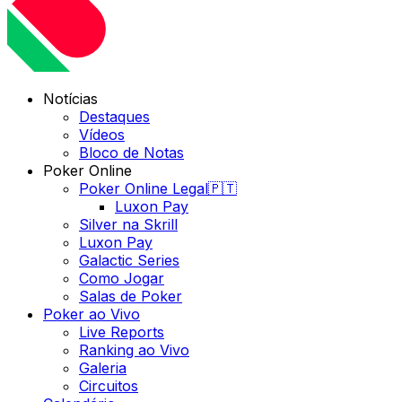
Notícias
Destaques
Vídeos
Bloco de Notas
Poker Online
Poker Online Legal🇵🇹
Luxon Pay
Silver na Skrill
Luxon Pay
Galactic Series
Como Jogar
Salas de Poker
Poker ao Vivo
Live Reports
Ranking ao Vivo
Galeria
Circuitos