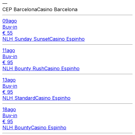
—
CEP Barcelona
Casino Barcelona
09
ago
Buy-in
€ 55
NLH Sunday Sunset
Casino Espinho
11
ago
Buy-in
€ 95
NLH Bounty Rush
Casino Espinho
13
ago
Buy-in
€ 95
NLH Standard
Casino Espinho
18
ago
Buy-in
€ 95
NLH Bounty
Casino Espinho