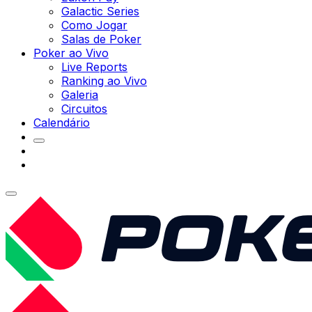
Galactic Series
Como Jogar
Salas de Poker
Poker ao Vivo
Live Reports
Ranking ao Vivo
Galeria
Circuitos
Calendário