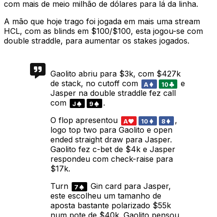
com mais de meio milhão de dólares para lá da linha.
A mão que hoje trago foi jogada em mais uma stream
HCL, com as blinds em $100/$100, esta jogou-se com
double straddle, para aumentar os stakes jogados.
Gaolito abriu para $3k, com $427k
de stack, no cutoff com
e
A
10
Jasper na double straddle fez call
com
.
J
9
O flop apresentou
,
A
10
8
logo top two para Gaolito e open
ended straight draw para Jasper.
Gaolito fez c-bet de $4k e Jasper
respondeu com check-raise para
$17k.
Turn
Gin card para Jasper,
7
este escolheu um tamanho de
aposta bastante polarizado $55k
num pote de $40k. Gaolito pensou