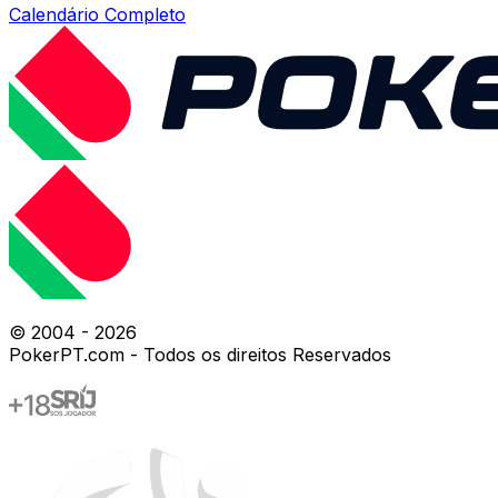
Calendário Completo
© 2004 -
2026
PokerPT.com - Todos os direitos Reservados