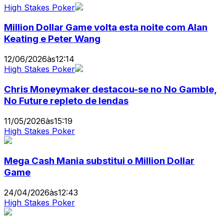
High Stakes Poker
Million Dollar Game volta esta noite com Alan
Keating e Peter Wang
12/06/2026
às
12:14
High Stakes Poker
Chris Moneymaker destacou-se no No Gamble,
No Future repleto de lendas
11/05/2026
às
15:19
High Stakes Poker
Mega Cash Mania substitui o Million Dollar
Game
24/04/2026
às
12:43
High Stakes Poker