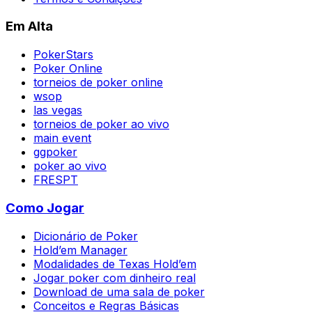
Em Alta
PokerStars
Poker Online
torneios de poker online
wsop
las vegas
torneios de poker ao vivo
main event
ggpoker
poker ao vivo
FRESPT
Como Jogar
Dicionário de Poker
Hold’em Manager
Modalidades de Texas Hold’em
Jogar poker com dinheiro real
Download de uma sala de poker
Conceitos e Regras Básicas