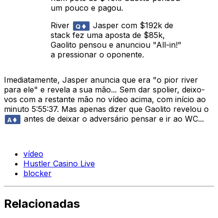
um pouco e pagou.
River
Jasper com $192k de
Q
stack fez uma aposta de $85k,
Gaolito pensou e anunciou "All-in!"
a pressionar o oponente.
Imediatamente, Jasper anuncia que era "o pior river
para ele" e revela a sua mão... Sem dar spolier, deixo-
vos com a restante mão no vídeo acima, com início ao
minuto 5:55:37. Mas apenas dizer que Gaolito revelou o
antes de deixar o adversário pensar e ir ao WC...
A
vídeo
Hustler Casino Live
blocker
Relacionadas