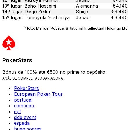
12º lugar
Kazuya Fujimori
Japão
€4.140
13º lugar
Baho Hosseini
Alemanha
€4.140
14º lugar
Diego Zeiter
Suíça
€3.440
15º lugar
Tomoyuki Yoshimiya
Japão
€3.440
*foto: Manuel Kovsca ©Rational Intellectual Holdings Ltd
PokerStars
Bónus de 100% até €500 no primeiro depósito
ANÁLISE COMPLETA
JOGAR AGORA
PokerStars
European Poker Tour
portugal
campeao
ept
side event
espada
hugo soares