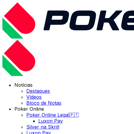
Notícias
Destaques
Vídeos
Bloco de Notas
Poker Online
Poker Online Legal🇵🇹
Luxon Pay
Silver na Skrill
Luxon Pay