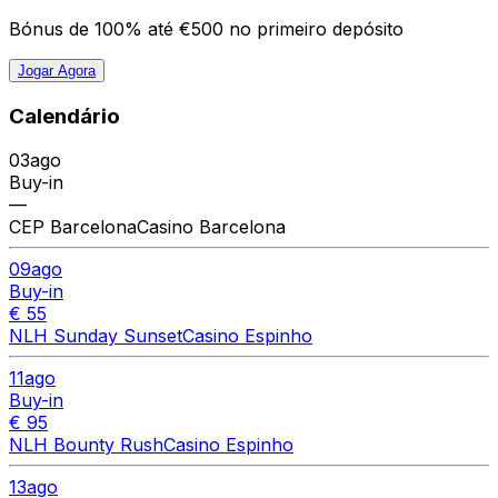
Bónus de 100% até €500 no primeiro depósito
Jogar Agora
Calendário
03
ago
Buy-in
—
CEP Barcelona
Casino Barcelona
09
ago
Buy-in
€ 55
NLH Sunday Sunset
Casino Espinho
11
ago
Buy-in
€ 95
NLH Bounty Rush
Casino Espinho
13
ago