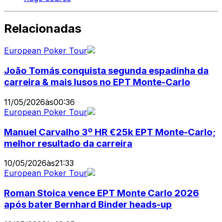
Relacionadas
European Poker Tour
João Tomás conquista segunda espadinha da
carreira & mais lusos no EPT Monte-Carlo
11/05/2026
às
00:36
European Poker Tour
Manuel Carvalho 3º HR €25k EPT Monte-Carlo;
melhor resultado da carreira
10/05/2026
às
21:33
European Poker Tour
Roman Stoica vence EPT Monte Carlo 2026
após bater Bernhard Binder heads-up