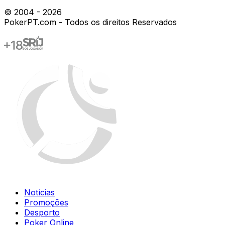
© 2004 -
2026
PokerPT.com - Todos os direitos Reservados
Notícias
Promoções
Desporto
Poker Online