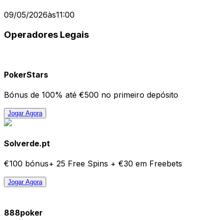
09/05/2026
às
11:00
Operadores Legais
PokerStars
Bónus de 100% até €500 no primeiro depósito
Jogar Agora
Solverde.pt
€100 bónus+ 25 Free Spins + €30 em Freebets
Jogar Agora
888poker