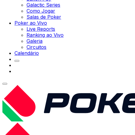
Galactic Series
Como Jogar
Salas de Poker
Poker ao Vivo
Live Reports
Ranking ao Vivo
Galeria
Circuitos
Calendário