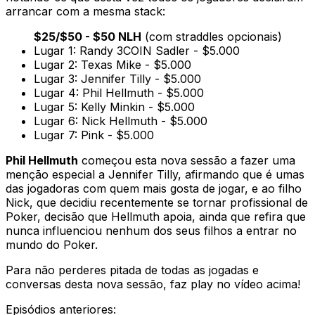
arrancar com a mesma stack:
$25/$50 - $50 NLH
(com straddles opcionais)
Lugar 1: Randy
3COIN
Sadler - $5.000
Lugar 2:
Texas
Mike - $5.000
Lugar 3: Jennifer Tilly - $5.000
Lugar 4: Phil Hellmuth - $5.000
Lugar 5: Kelly Minkin - $5.000
Lugar 6: Nick Hellmuth - $5.000
Lugar 7:
Pink
- $5.000
Phil Hellmuth
começou esta nova sessão a fazer uma
menção especial a Jennifer Tilly, afirmando que é umas
das jogadoras com quem mais gosta de jogar, e ao filho
Nick, que decidiu recentemente se tornar profissional de
Poker, decisão que Hellmuth apoia, ainda que refira que
nunca influenciou nenhum dos seus filhos a entrar no
mundo do Poker.
Para não perderes pitada de todas as jogadas e
conversas desta nova sessão, faz play no vídeo acima!
Episódios anteriores: