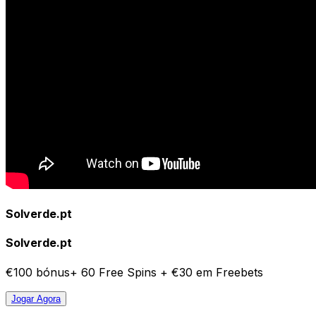
Solverde.pt
Solverde.pt
€100 bónus+ 60 Free Spins + €30 em Freebets
Jogar
Agora