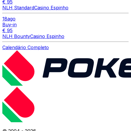
€ 95
NLH Standard
Casino Espinho
18
ago
Buy-in
€ 95
NLH Bounty
Casino Espinho
Calendário Completo