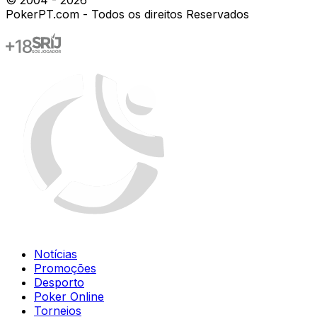
© 2004 -
2026
PokerPT.com - Todos os direitos Reservados
Notícias
Promoções
Desporto
Poker Online
Torneios