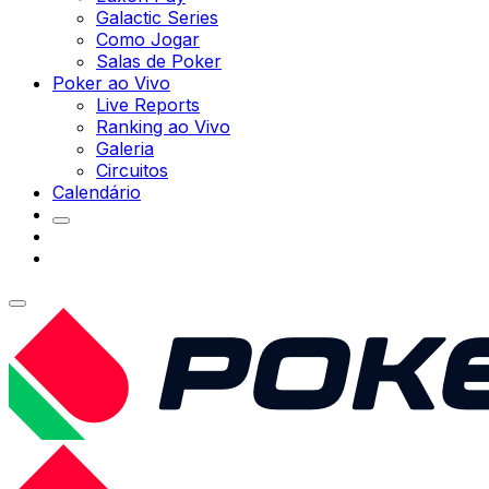
Galactic Series
Como Jogar
Salas de Poker
Poker ao Vivo
Live Reports
Ranking ao Vivo
Galeria
Circuitos
Calendário