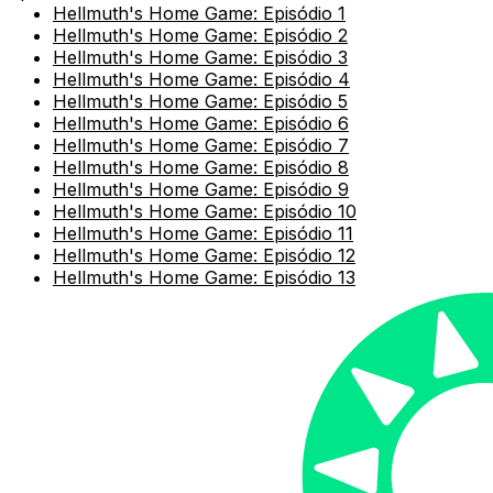
Hellmuth's Home Game: Episódio 1
Hellmuth's Home Game: Episódio 2
Hellmuth's Home Game: Episódio 3
Hellmuth's Home Game: Episódio 4
Hellmuth's Home Game: Episódio 5
Hellmuth's Home Game: Episódio 6
Hellmuth's Home Game: Episódio 7
Hellmuth's Home Game: Episódio 8
Hellmuth's Home Game: Episódio 9
Hellmuth's Home Game: Episódio 10
Hellmuth's Home Game: Episódio 11
Hellmuth's Home Game: Episódio 12
Hellmuth's Home Game: Episódio 13