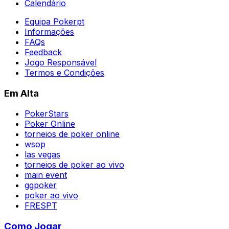
Calendário
Equipa Pokerpt
Informações
FAQs
Feedback
Jogo Responsável
Termos e Condições
Em Alta
PokerStars
Poker Online
torneios de poker online
wsop
las vegas
torneios de poker ao vivo
main event
ggpoker
poker ao vivo
FRESPT
Como Jogar