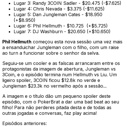
Lugar 3: Randy 3COIN Sadler - $20.475 (-$7.625)
Lugar 4: Chris Nevada - $3.375 (-$11.625)
Lugar 5: Dan Jungleman Cates - $18.950
(+$8.950)
Lugar 6: Phil Hellmuth - $10.725 (+$5.725)
Lugar 7: DJ Washburn - $20.650 (+$10.650)
Phil Hellmuth
começou esta nova sessão uma vez mais
a ensanduichar Jungleman com o filho, com um raise
ao turn a funcionar sobre o senhor da selva.
Seguiu-se um cooler e as faíscas arrancaram entre os
protagonistas da imagem de abertura, Jungleman vs
3Coin, e o episódio termina num Hellmuth vs Liu. Um
ligeiro spoiler, 3COIN ficou $12.8k no verde e
Jungleman $23.3k no vermelho após a sessão...
A imagem e o título dão um pequeno spoiler deste
episódio, com o PokerBrat a dar uma bad beat ao seu
filho! Para não perderes pitada desta e de todas as
outras jogadas e conversas, faz play acima!
Episódios anteriores: