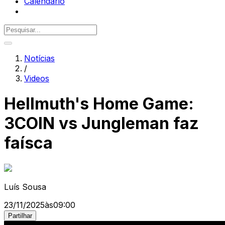
Calendário
Notícias
/
Videos
Hellmuth's Home Game:
3COIN vs Jungleman faz
faísca
Luís Sousa
23/11/2025
às
09:00
Partilhar