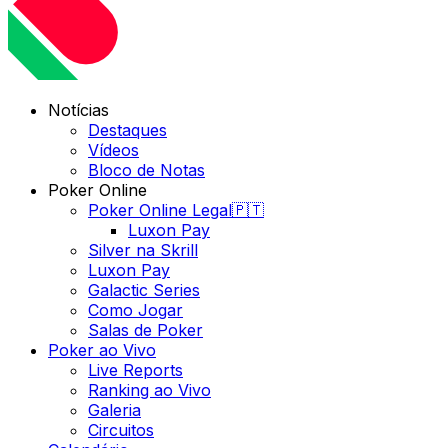
Notícias
Destaques
Vídeos
Bloco de Notas
Poker Online
Poker Online Legal🇵🇹
Luxon Pay
Silver na Skrill
Luxon Pay
Galactic Series
Como Jogar
Salas de Poker
Poker ao Vivo
Live Reports
Ranking ao Vivo
Galeria
Circuitos