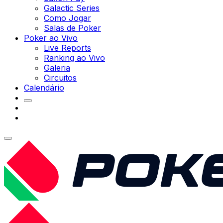
Galactic Series
Como Jogar
Salas de Poker
Poker ao Vivo
Live Reports
Ranking ao Vivo
Galeria
Circuitos
Calendário