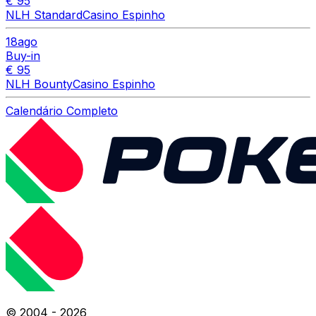
€ 95
NLH Standard
Casino Espinho
18
ago
Buy-in
€ 95
NLH Bounty
Casino Espinho
Calendário Completo
© 2004 -
2026