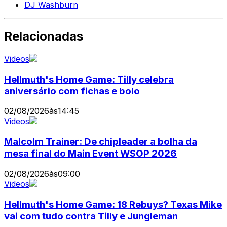
DJ Washburn
Relacionadas
Videos
Hellmuth's Home Game: Tilly celebra
aniversário com fichas e bolo
02/08/2026
às
14:45
Videos
Malcolm Trainer: De chipleader a bolha da
mesa final do Main Event WSOP 2026
02/08/2026
às
09:00
Videos
Hellmuth's Home Game: 18 Rebuys? Texas Mike
vai com tudo contra Tilly e Jungleman