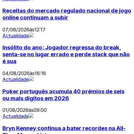
Receitas do mercado regulado nacional de jogo
online continuam a subir
07/08/2026
às
12:17
Actualidade
Insólito do ano: Jogador regressa do break,
senta-se no lugar errado e perde stack que não
é sua
04/08/2026
às
16:16
Actualidade
Poker português acumula 40 prémios de seis
ou mais dígitos em 2026
01/08/2026
às
09:00
Actualidade
Bryn Kenney continua a bater recordes na All-