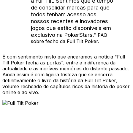
a Full Tilt. Sentimos que é tempo
de consolidar marcas para que
todos tenham acesso aos
nossos recentes e inovadores
jogos que estão disponíveis em
exclusivo na PokerStars."
FAQ
sobre fecho da Full Tilt Poker.
É com sentimento misto que encaramos a notícia "Full
Tilt Poker fecha as portas", entre a indiferença da
actualidade e as incríveis memórias do distante passado.
Ainda assim é com ligeira tristeza que se encerra
definitivamente o livro da história da Full Tilt Poker,
volume recheado de capítulos ricos da história do poker
online e ao vivo.