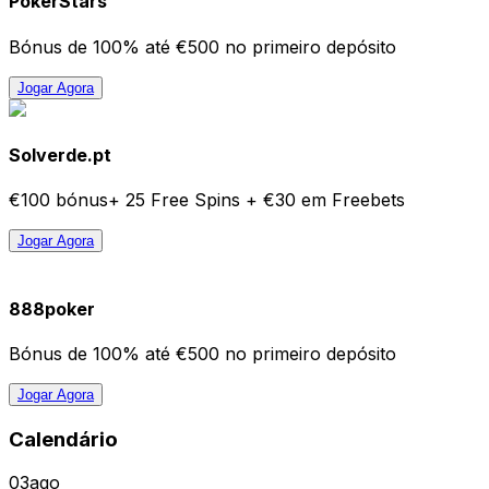
PokerStars
Bónus de 100% até €500 no primeiro depósito
Jogar Agora
Solverde.pt
€100 bónus+ 25 Free Spins + €30 em Freebets
Jogar Agora
888poker
Bónus de 100% até €500 no primeiro depósito
Jogar Agora
Calendário
03
ago