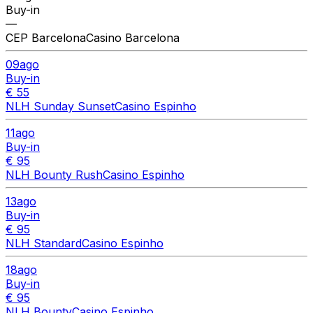
Buy-in
—
CEP Barcelona
Casino Barcelona
09
ago
Buy-in
€ 55
NLH Sunday Sunset
Casino Espinho
11
ago
Buy-in
€ 95
NLH Bounty Rush
Casino Espinho
13
ago
Buy-in
€ 95
NLH Standard
Casino Espinho
18
ago
Buy-in
€ 95
NLH Bounty
Casino Espinho