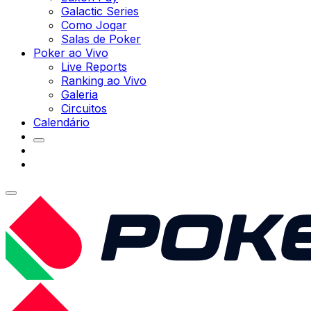
Galactic Series
Como Jogar
Salas de Poker
Poker ao Vivo
Live Reports
Ranking ao Vivo
Galeria
Circuitos
Calendário