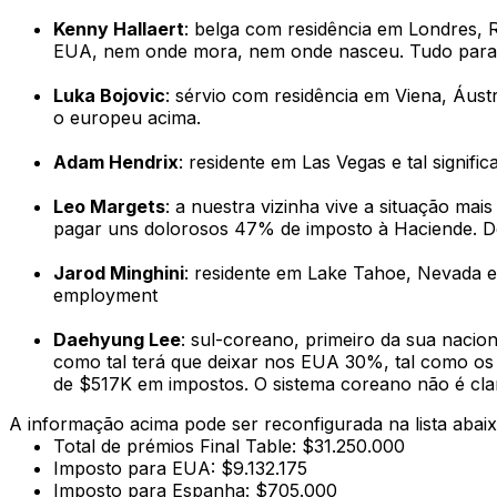
Kenny Hallaert
: belga com residência em Londres, 
EUA, nem onde mora, nem onde nasceu. Tudo para 
Luka Bojovic
: sérvio com residência em Viena, Áust
o europeu acima.
Adam Hendrix
: residente em Las Vegas e tal signi
Leo Margets
: a
nuestra
vizinha vive a situação mai
pagar uns dolorosos 47% de imposto à Haciende. D
Jarod Minghini
: residente em Lake Tahoe, Nevada e 
employment
Daehyung Lee
: sul-coreano, primeiro da sua naci
como tal terá que deixar nos EUA 30%, tal como os
de $517K em impostos. O sistema coreano não é cla
A informação acima pode ser reconfigurada na lista abaix
Total de prémios Final Table: $31.250.000
Imposto para EUA: $9.132.175
Imposto para Espanha: $705.000