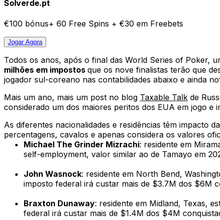
Solverde.pt
€100 bónus+ 60 Free Spins + €30 em Freebets
Jogar
Agora
Todos os anos, após o final das World Series of Poker, u
milhões em impostos
que os nove finalistas terão que d
jogador sul-coreano nas contabilidades abaixo e ainda n
Mais um ano, mais um post no blog
Taxable Talk
de Russ 
considerado um dos maiores peritos dos EUA em jogo e i
As diferentes nacionalidades e residências têm impacto 
percentagens, cavalos e apenas considera os valores ofici
Michael
The Grinder
Mizrachi
: residente em Miram
self-employment, valor similar ao de Tamayo em 20
John Wasnock
: residente em North Bend, Washingt
imposto federal irá custar mais de $3.7M dos $6M 
Braxton Dunaway
: residente em Midland, Texas, e
federal irá custar mais de $1.4M dos $4M conquist