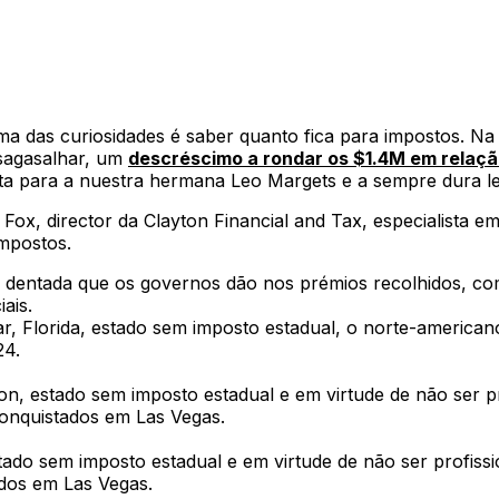
ma das curiosidades é saber quanto fica para impostos. Na
esagasalhar, um
descréscimo a rondar os $1.4M em relaçã
ota para a nuestra hermana Leo Margets e a sempre dura l
Fox, director da Clayton Financial and Tax, especialista e
mpostos.
da dentada que os governos dão nos prémios recolhidos, co
ais.
ar, Florida, estado sem imposto estadual, o norte-america
24.
on, estado sem imposto estadual e em virtude de não ser 
conquistados em Las Vegas.
stado sem imposto estadual e em virtude de não ser profi
ados em Las Vegas.