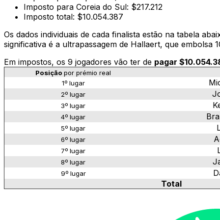
Imposto para Coreia do Sul: $217.212
Imposto total: $10.054.387
Os dados individuais de cada finalista estão na tabela a
significativa é a ultrapassagem de Hallaert, que embol
Em impostos, os 9 jogadores vão ter de
pagar
$10.054.
Posição
por prémio real
Mi
1º lugar
J
2º lugar
K
3º lugar
Bra
4º lugar
5º lugar
A
6º lugar
7º lugar
J
8º lugar
D
9º lugar
Total