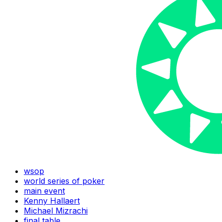
wsop
world series of poker
main event
Kenny Hallaert
Michael Mizrachi
final table