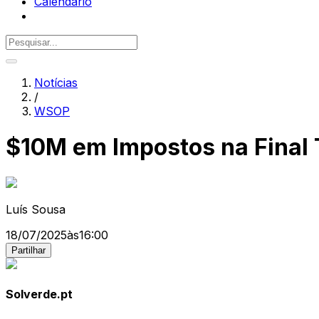
Calendário
Notícias
/
WSOP
$10M em Impostos na Final
Luís Sousa
18/07/2025
às
16:00
Partilhar
Solverde.pt