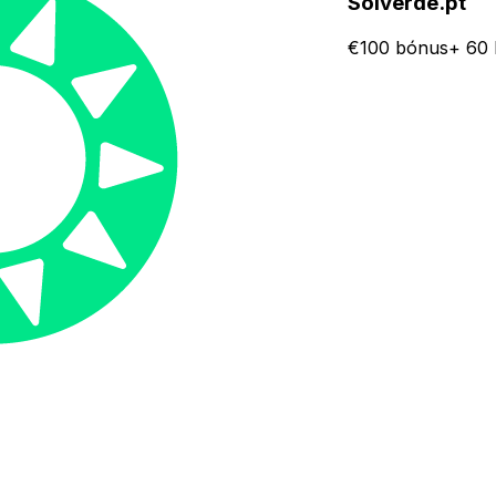
Solverde.pt
€100 bónus+ 60 