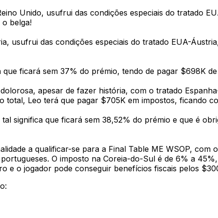
Reino Unido, usufrui das condições especiais do tratado E
o belga!
ria, usufrui das condições especiais do tratado EUA-Áustri
fica que ficará sem 37% do prémio, tendo de pagar $698K de
s dolorosa, apesar de fazer história, com o tratado Espan
o total, Leo terá que pagar $705K em impostos, ficando 
tal significa que ficará sem 38,52% do prémio e que é obr
onalidade a qualificar-se para a Final Table ME WSOP, com
 portugueses. O imposto na Coreia-do-Sul é de 6% a 45%, 
ro e o jogador pode conseguir benefícios fiscais pelos $
o: