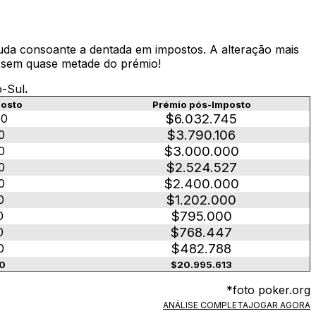
 muda consoante a dentada em impostos. A alteração mais
ar sem quase metade do prémio!
o-Sul
.
posto
Prémio pós-Imposto
$6.032.745
00
$3.790.106
0
$3.000.000
0
$2.524.527
0
$2.400.000
0
$1.202.000
0
$795.000
0
$768.447
0
$482.788
0
0
$20.995.613
*foto poker.org
ANÁLISE COMPLETA
JOGAR AGORA