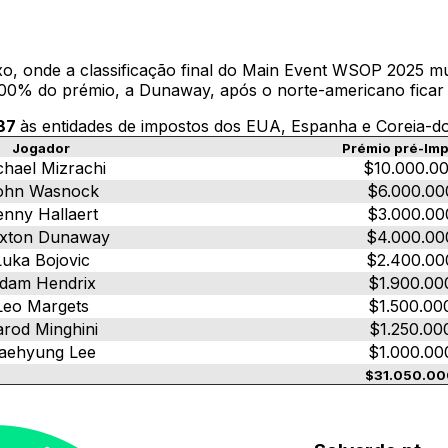
baixo, onde a classificação final do Main Event WSOP 2025
sa 100% do prémio, a Dunaway, após o norte-americano fic
387
às entidades de impostos dos EUA, Espanha e Coreia-d
Jogador
Prémio pré-Im
chael Mizrachi
$10.000.0
ohn Wasnock
$6.000.00
enny Hallaert
$3.000.00
xton Dunaway
$4.000.00
Luka Bojovic
$2.400.00
dam Hendrix
$1.900.00
Leo Margets
$1.500.00
arod Minghini
$1.250.00
aehyung Lee
$1.000.00
$31.050.00