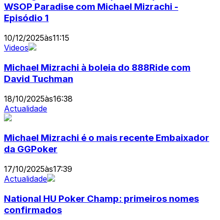
WSOP Paradise com Michael Mizrachi -
Episódio 1
10/12/2025
às
11:15
Videos
Michael Mizrachi à boleia do 888Ride com
David Tuchman
18/10/2025
às
16:38
Actualidade
Michael Mizrachi é o mais recente Embaixador
da GGPoker
17/10/2025
às
17:39
Actualidade
National HU Poker Champ: primeiros nomes
confirmados