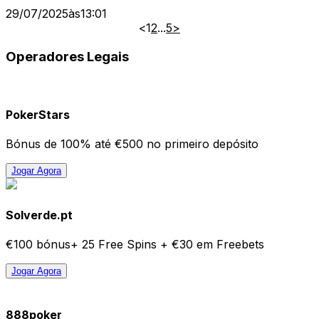
29/07/2025
às
13:01
<
1
2
...
5
>
Operadores Legais
PokerStars
Bónus de 100% até €500 no primeiro depósito
Jogar Agora
Solverde.pt
€100 bónus+ 25 Free Spins + €30 em Freebets
Jogar Agora
888poker