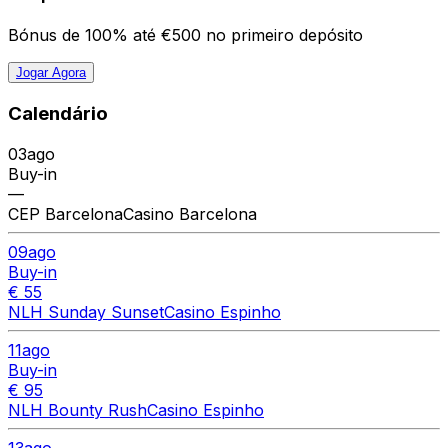
Bónus de 100% até €500 no primeiro depósito
Jogar Agora
Calendário
03
ago
Buy-in
—
CEP Barcelona
Casino Barcelona
09
ago
Buy-in
€ 55
NLH Sunday Sunset
Casino Espinho
11
ago
Buy-in
€ 95
NLH Bounty Rush
Casino Espinho
13
ago