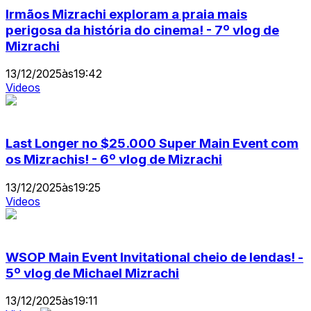
Irmãos Mizrachi exploram a praia mais
perigosa da história do cinema! - 7º vlog de
Mizrachi
13/12/2025
às
19:42
Videos
Last Longer no $25.000 Super Main Event com
os Mizrachis! - 6º vlog de Mizrachi
13/12/2025
às
19:25
Videos
WSOP Main Event Invitational cheio de lendas! -
5º vlog de Michael Mizrachi
13/12/2025
às
19:11