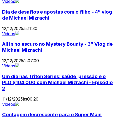
Videos
Dia de desafios e apostas com o filho - 4º vlog
de Michael Mizrachi
12/12/2025
às
11:30
Videos
All in no escuro no Mystery Bounty - 3º Vlog de
Michael Mizrachi
12/12/2025
às
07:00
Videos
Um dia nas Triton Series: saúde, pressão e o
PLO $104.000 com Michael Mizrachi - Episódio
2
11/12/2025
às
00:20
Videos
Contagem decrescente para o Super Main