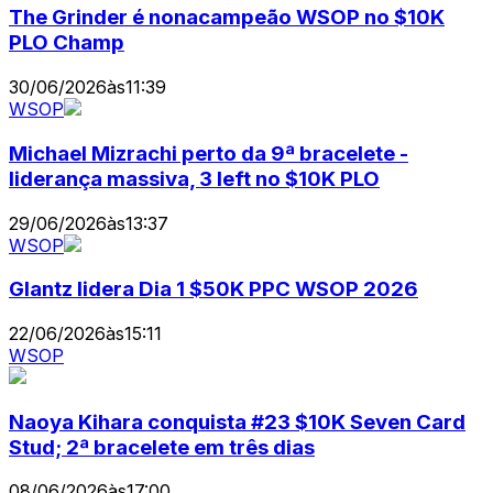
The Grinder é nonacampeão WSOP no $10K
PLO Champ
30/06/2026
às
11:39
WSOP
Michael Mizrachi perto da 9ª bracelete -
liderança massiva, 3 left no $10K PLO
29/06/2026
às
13:37
WSOP
Glantz lidera Dia 1 $50K PPC WSOP 2026
22/06/2026
às
15:11
WSOP
Naoya Kihara conquista #23 $10K Seven Card
Stud; 2ª bracelete em três dias
08/06/2026
às
17:00