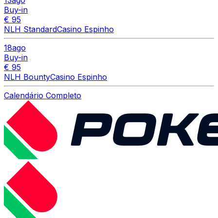
Buy-in
€ 95
NLH Standard
Casino Espinho
18
ago
Buy-in
€ 95
NLH Bounty
Casino Espinho
Calendário Completo