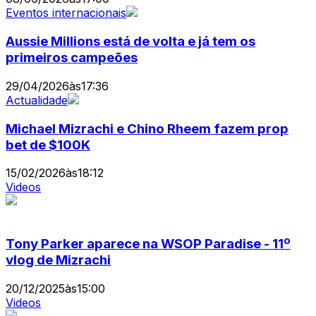
Eventos internacionais
Aussie Millions está de volta e já tem os
primeiros campeões
29/04/2026
às
17:36
Actualidade
Michael Mizrachi e Chino Rheem fazem prop
bet de $100K
15/02/2026
às
18:12
Videos
Tony Parker aparece na WSOP Paradise - 11º
vlog de Mizrachi
20/12/2025
às
15:00
Videos