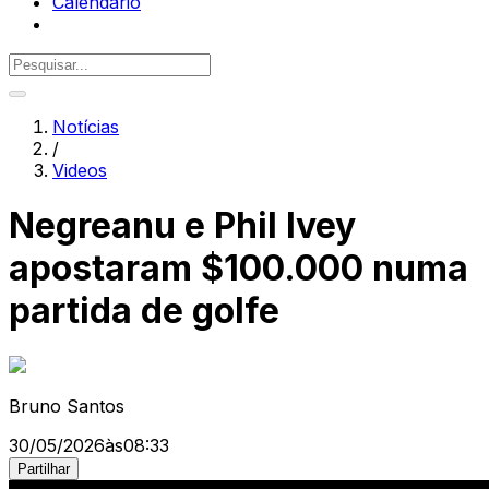
Calendário
Notícias
/
Videos
Negreanu e Phil Ivey
apostaram $100.000 numa
partida de golfe
Bruno Santos
30/05/2026
às
08:33
Partilhar