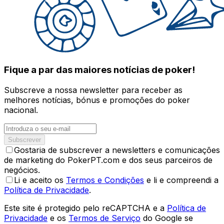
Fique a par das maiores notícias de poker!
Subscreve a nossa newsletter para receber as
melhores notícias, bónus e promoções do poker
nacional.
Subscrever
Gostaria de subscrever a newsletters e comunicações
de marketing do PokerPT.com e dos seus parceiros de
negócios.
Li e aceito os
Termos e Condições
e li e compreendi a
Política de Privacidade
.
Este site é protegido pelo reCAPTCHA e a
Política de
Privacidade
e os
Termos de Serviço
do Google se