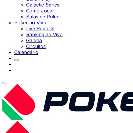
Galactic Series
Como Jogar
Salas de Poker
Poker ao Vivo
Live Reports
Ranking ao Vivo
Galeria
Circuitos
Calendário