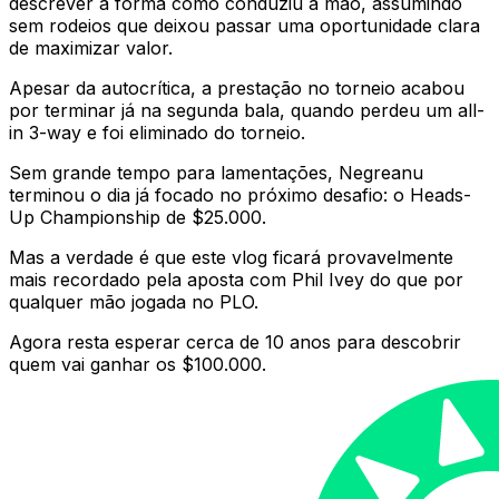
descrever a forma como conduziu a mão, assumindo
sem rodeios que deixou passar uma oportunidade clara
de maximizar valor.
Apesar da autocrítica, a prestação no torneio acabou
por terminar já na segunda bala, quando perdeu um all-
in 3-way e foi eliminado do torneio.
Sem grande tempo para lamentações, Negreanu
terminou o dia já focado no próximo desafio: o Heads-
Up Championship de $25.000.
Mas a verdade é que este vlog ficará provavelmente
mais recordado pela aposta com Phil Ivey do que por
qualquer mão jogada no PLO.
Agora resta esperar cerca de 10 anos para descobrir
quem vai ganhar os $100.000.