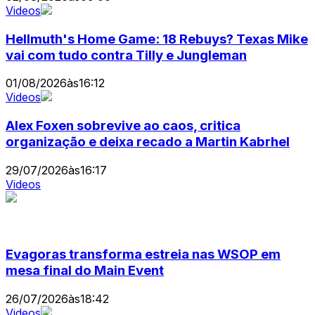
Videos
Hellmuth's Home Game: 18 Rebuys? Texas Mike
vai com tudo contra Tilly e Jungleman
01/08/2026
às
16:12
Videos
Alex Foxen sobrevive ao caos, critica
organização e deixa recado a Martin Kabrhel
29/07/2026
às
16:17
Videos
Evagoras transforma estreia nas WSOP em
mesa final do Main Event
26/07/2026
às
18:42
Videos