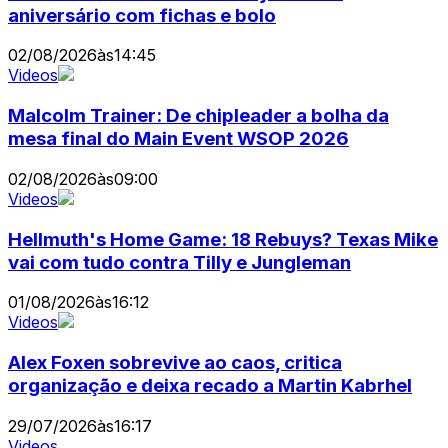
aniversário com fichas e bolo
02/08/2026
às
14:45
Videos
Malcolm Trainer: De chipleader a bolha da
mesa final do Main Event WSOP 2026
02/08/2026
às
09:00
Videos
Hellmuth's Home Game: 18 Rebuys? Texas Mike
vai com tudo contra Tilly e Jungleman
01/08/2026
às
16:12
Videos
Alex Foxen sobrevive ao caos, critica
organização e deixa recado a Martin Kabrhel
29/07/2026
às
16:17
Videos