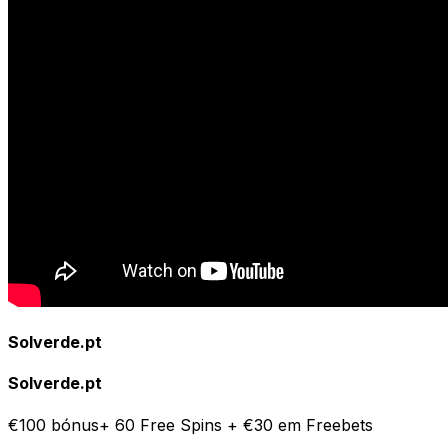
Solverde.pt
Solverde.pt
€100 bónus+ 60 Free Spins + €30 em Freebets