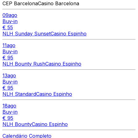
CEP Barcelona
Casino Barcelona
09
ago
Buy-in
€ 55
NLH Sunday Sunset
Casino Espinho
11
ago
Buy-in
€ 95
NLH Bounty Rush
Casino Espinho
13
ago
Buy-in
€ 95
NLH Standard
Casino Espinho
18
ago
Buy-in
€ 95
NLH Bounty
Casino Espinho
Calendário Completo