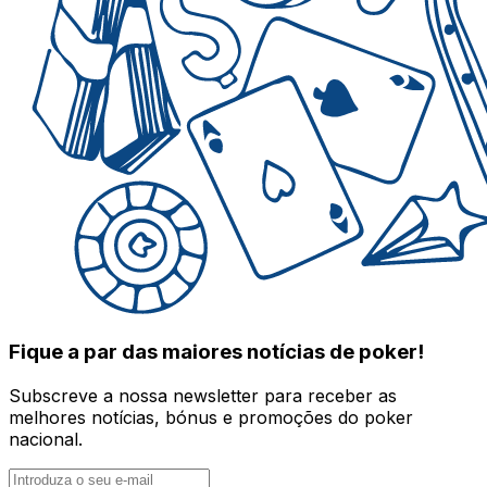
Fique a par das maiores notícias de poker!
Subscreve a nossa newsletter para receber as
melhores notícias, bónus e promoções do poker
nacional.