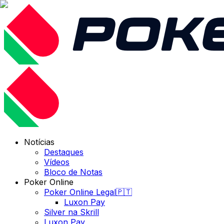
Notícias
Destaques
Vídeos
Bloco de Notas
Poker Online
Poker Online Legal🇵🇹
Luxon Pay
Silver na Skrill
Luxon Pay