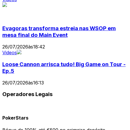
Evagoras transforma estreia nas WSOP em
mesa final do Main Event
26/07/2026
às
18:42
Videos
Loose Cannon arrisca tudo! Big Game on Tour -
Ep.5
26/07/2026
às
16:13
Operadores Legais
PokerStars
Bónus de 100% até €500 no primeiro depósito