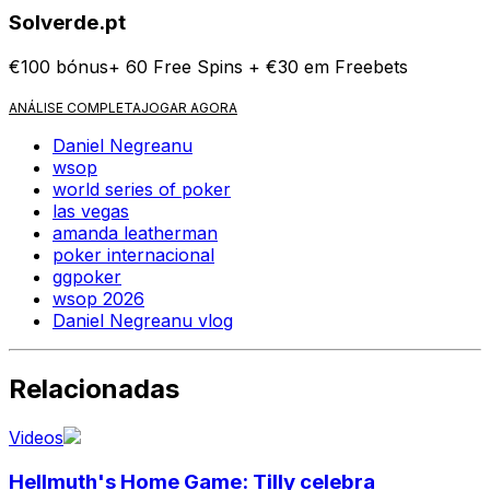
Solverde.pt
€100 bónus+ 60 Free Spins + €30 em Freebets
ANÁLISE COMPLETA
JOGAR AGORA
Daniel Negreanu
wsop
world series of poker
las vegas
amanda leatherman
poker internacional
ggpoker
wsop 2026
Daniel Negreanu vlog
Relacionadas
Videos
Hellmuth's Home Game: Tilly celebra