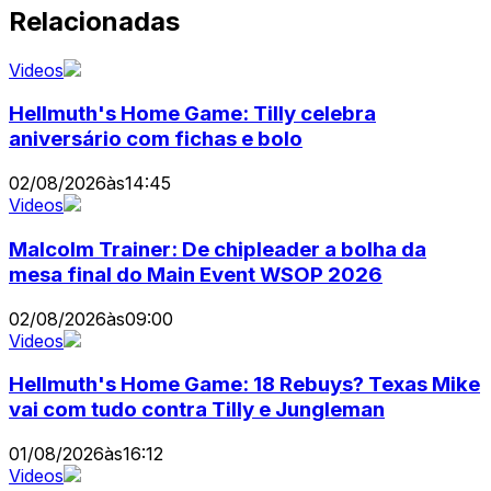
Relacionadas
Videos
Hellmuth's Home Game: Tilly celebra
aniversário com fichas e bolo
02/08/2026
às
14:45
Videos
Malcolm Trainer: De chipleader a bolha da
mesa final do Main Event WSOP 2026
02/08/2026
às
09:00
Videos
Hellmuth's Home Game: 18 Rebuys? Texas Mike
vai com tudo contra Tilly e Jungleman
01/08/2026
às
16:12
Videos