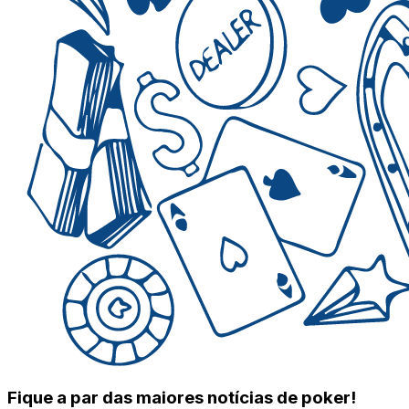
Fique a par das maiores notícias de poker!