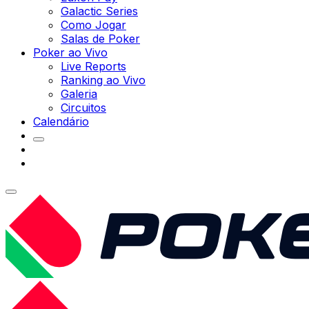
Galactic Series
Como Jogar
Salas de Poker
Poker ao Vivo
Live Reports
Ranking ao Vivo
Galeria
Circuitos
Calendário