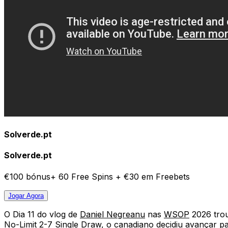
Solverde.pt
Solverde.pt
€100 bónus+ 60 Free Spins + €30 em Freebets
Jogar
Agora
O Dia 11 do vlog de
Daniel Negreanu
nas
WSOP
2026 trou
No-Limit 2-7 Single Draw, o canadiano decidiu avançar p