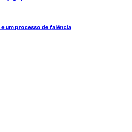
 e um processo de falência