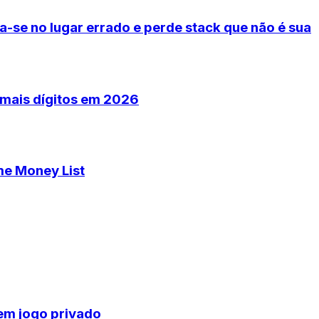
a-se no lugar errado e perde stack que não é sua
 mais dígitos em 2026
me Money List
em jogo privado