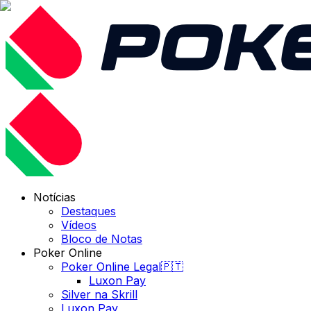
Notícias
Destaques
Vídeos
Bloco de Notas
Poker Online
Poker Online Legal🇵🇹
Luxon Pay
Silver na Skrill
Luxon Pay