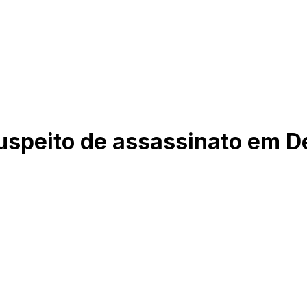
uspeito de assassinato em De