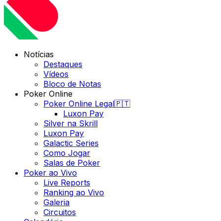
Notícias
Destaques
Vídeos
Bloco de Notas
Poker Online
Poker Online Legal🇵🇹
Luxon Pay
Silver na Skrill
Luxon Pay
Galactic Series
Como Jogar
Salas de Poker
Poker ao Vivo
Live Reports
Ranking ao Vivo
Galeria
Circuitos