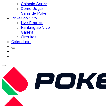
Galactic Series
Como Jogar
Salas de Poker
Poker ao Vivo
Live Reports
Ranking ao Vivo
Galeria
Circuitos
Calendário