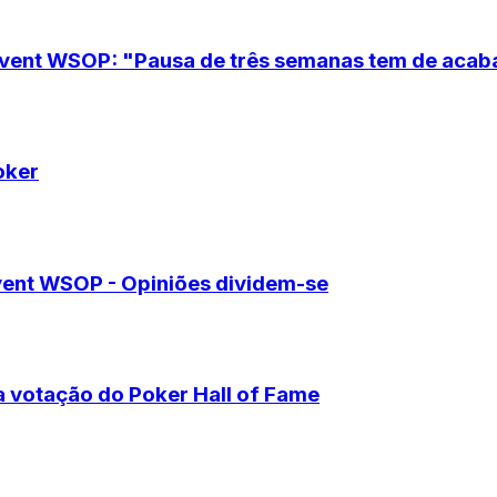
 Event WSOP: "Pausa de três semanas tem de acab
oker
vent WSOP - Opiniões dividem-se
a votação do Poker Hall of Fame