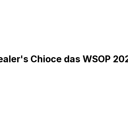
ealer's Chioce das WSOP 20