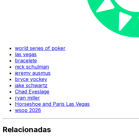
world series of poker
las vegas
bracelete
nick schulman
jeremy ausmus
bryce yockey
jake schwartz
Chad Eveslage
ryan miller
Horseshoe and Paris Las Vegas
wsop 2026
Relacionadas