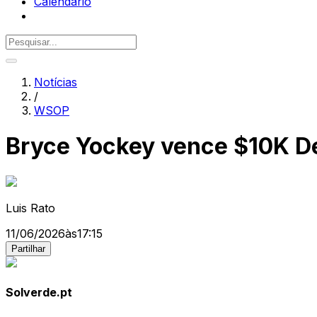
Calendário
Notícias
/
WSOP
Bryce Yockey vence $10K D
Luis Rato
11/06/2026
às
17:15
Partilhar
Solverde.pt