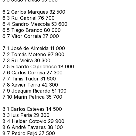
6
2
Carlos Marques
32 500
6
3
Rui Gabriel
76 700
6
4
Sandro Mescola
53 600
6
5
Tiago Branco
80 000
6
7
Vitor Correia
27 000
7
1
José de Almeida
11 000
7
2
Tomás Moteno
97 800
7
3
Rui Vieira
30 300
7
5
Ricardo Caprichoso
18 000
7
6
Carlos Correia
27 300
7
7
Timis Tudor
31 600
7
8
Xavier Terra
42 300
7
9
Joaquim Ricardo
51 100
7
10
Marin Petrica
35 700
8
1
Carlos Esteves
14 500
8
3
luis Faria
29 300
8
4
Helder Cotovio
29 900
8
6
André Tavares
38 100
8
7
Pedro Feijó
37 500