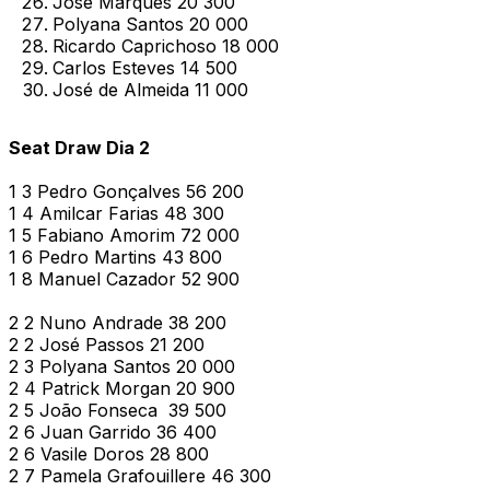
José Marques
20 300
Polyana Santos
20 000
Ricardo Caprichoso
18 000
Carlos Esteves
14 500
José de Almeida
11 000
Seat Draw Dia 2
1
3
Pedro Gonçalves
56 200
1
4
Amilcar Farias
48 300
1
5
Fabiano Amorim
72 000
1
6
Pedro Martins
43 800
1
8
Manuel Cazador
52 900
2
2
Nuno Andrade
38 200
2
2
José Passos
21 200
2
3
Polyana Santos
20 000
2
4
Patrick Morgan
20 900
2
5
João Fonseca
39 500
2
6
Juan Garrido
36 400
2
6
Vasile Doros
28 800
2
7
Pamela Grafouillere
46 300