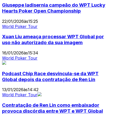
Giuseppe Iadisernia campeão do WPT Lucky
Hearts Poker Open Championship
22/01/2026
às
15:25
World Poker Tour
Xuan Liu ameaça processar WPT Global por
uso não autorizado da sua imagem
16/01/2026
às
15:34
World Poker Tour
Podcast Chip Race desvincula-se da WPT
Global depois da contratação de Ren Lin
13/01/2026
às
14:42
World Poker Tour
Contratação de Ren Lin como embaixador
provoca discórdia entre WPT e WPT Global