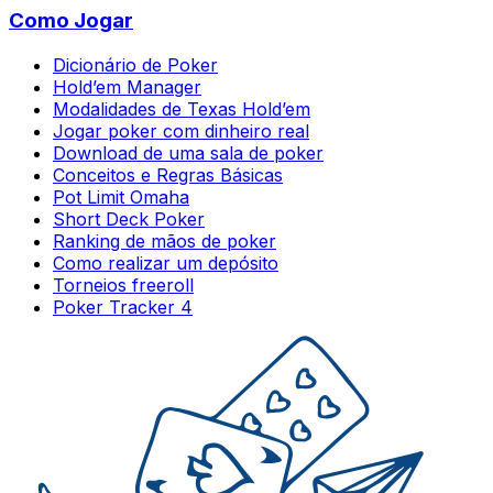
Como Jogar
Dicionário de Poker
Hold’em Manager
Modalidades de Texas Hold’em
Jogar poker com dinheiro real
Download de uma sala de poker
Conceitos e Regras Básicas
Pot Limit Omaha
Short Deck Poker
Ranking de mãos de poker
Como realizar um depósito
Torneios freeroll
Poker Tracker 4