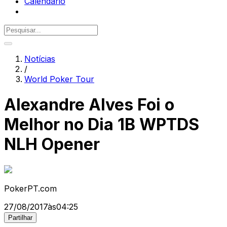
Calendário
Notícias
/
World Poker Tour
Alexandre Alves Foi o
Melhor no Dia 1B WPTDS
NLH Opener
PokerPT.com
27/08/2017
às
04:25
Partilhar