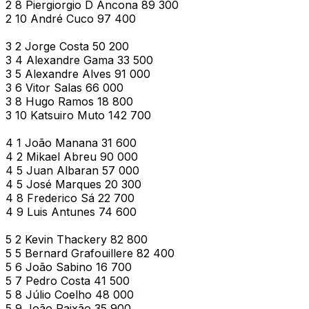
2
8
Piergiorgio D Ancona
89 300
2
10
André Cuco
97 400
3
2
Jorge Costa
50 200
3
4
Alexandre Gama
33 500
3
5
Alexandre Alves
91 000
3
6
Vitor Salas
66 000
3
8
Hugo Ramos
18 800
3
10
Katsuiro Muto
142 700
4
1
João Manana
31 600
4
2
Mikael Abreu
90 000
4
5
Juan Albaran
57 000
4
5
José Marques
20 300
4
8
Frederico Sá
22 700
4
9
Luis Antunes
74 600
5
2
Kevin Thackery
82 800
5
5
Bernard Grafouillere
82 400
5
6
João Sabino
16 700
5
7
Pedro Costa
41 500
5
8
Júlio Coelho
48 000
5
9
João Paixão
35 900