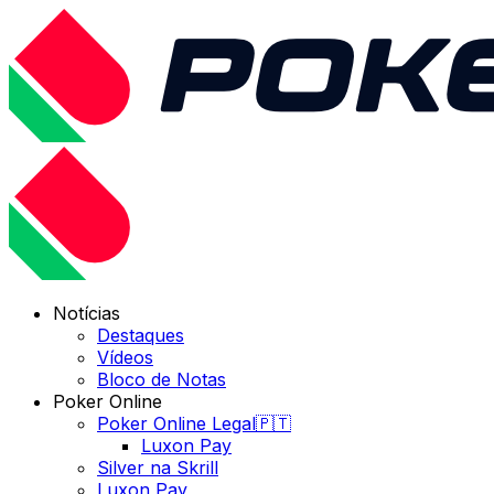
Notícias
Destaques
Vídeos
Bloco de Notas
Poker Online
Poker Online Legal🇵🇹
Luxon Pay
Silver na Skrill
Luxon Pay