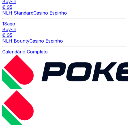
Buy-in
€ 95
NLH Standard
Casino Espinho
18
ago
Buy-in
€ 95
NLH Bounty
Casino Espinho
Calendário Completo