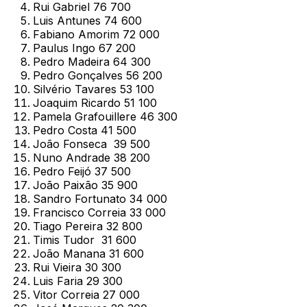
Rui Gabriel
76 700
Luis Antunes
74 600
Fabiano Amorim
72 000
Paulus Ingo
67 200
Pedro Madeira
64 300
Pedro Gonçalves
56 200
Silvério Tavares
53 100
Joaquim Ricardo
51 100
Pamela Grafouillere
46 300
Pedro Costa
41 500
João Fonseca
39 500
Nuno Andrade
38 200
Pedro Feijó
37 500
João Paixão
35 900
Sandro Fortunato
34 000
Francisco Correia
33 000
Tiago Pereira
32 800
Timis Tudor
31 600
João Manana
31 600
Rui Vieira
30 300
Luis Faria
29 300
Vitor Correia
27 000