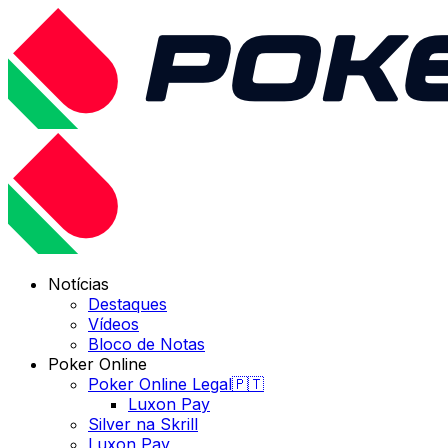
Notícias
Destaques
Vídeos
Bloco de Notas
Poker Online
Poker Online Legal🇵🇹
Luxon Pay
Silver na Skrill
Luxon Pay