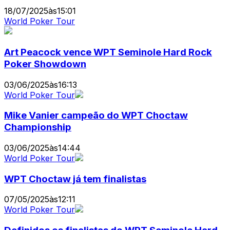
18/07/2025
às
15:01
World Poker Tour
Art Peacock vence WPT Seminole Hard Rock
Poker Showdown
03/06/2025
às
16:13
World Poker Tour
Mike Vanier campeão do WPT Choctaw
Championship
03/06/2025
às
14:44
World Poker Tour
WPT Choctaw já tem finalistas
07/05/2025
às
12:11
World Poker Tour