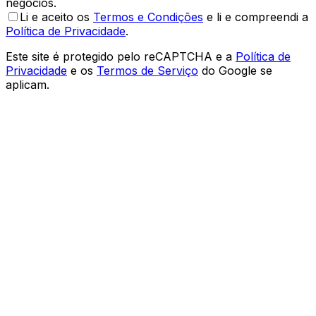
negócios.
Li e aceito os
Termos e Condições
e li e compreendi a
Política de Privacidade
.
Este site é protegido pelo reCAPTCHA e a
Política de
Privacidade
e os
Termos de Serviço
do Google se
aplicam.