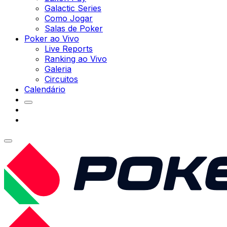
Galactic Series
Como Jogar
Salas de Poker
Poker ao Vivo
Live Reports
Ranking ao Vivo
Galeria
Circuitos
Calendário