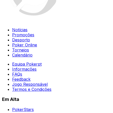
Notícias
Promoções
Desporto
Poker Online
Torneios
Calendário
Equipa Pokerpt
Informações
FAQs
Feedback
Jogo Responsável
Termos e Condições
Em Alta
PokerStars