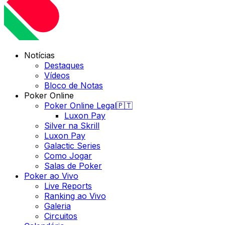
Notícias
Destaques
Vídeos
Bloco de Notas
Poker Online
Poker Online Legal🇵🇹
Luxon Pay
Silver na Skrill
Luxon Pay
Galactic Series
Como Jogar
Salas de Poker
Poker ao Vivo
Live Reports
Ranking ao Vivo
Galeria
Circuitos