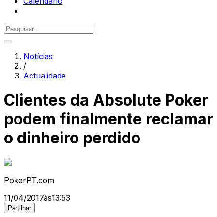
Calendário
Notícias
/
Actualidade
Clientes da Absolute Poker
podem finalmente reclamar
o dinheiro perdido
PokerPT.com
11/04/2017
às
13:53
Partilhar