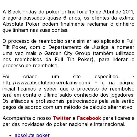
A Black Friday do poker online foi a 15 de Abril de 2011,
e agora passados quase 6 anos, os clientes da extinta
Absolute Poker podem finalmente reclamar o dinheiro
que tinham nas suas contas.
O processo de reembolso será similar ao aplicado à Full
Tilt Poker, com o Departamento de Justiça a nomear
uma vez mais o Garden City Group (também utilizado
nos reembolsos da Full Tilt Poker), para liderar o
processo de reembolso.
Foi criado um site específico -
http://www.absolutepokerclaims.com/ - e na página
inicial ficamos a saber que o processo de reembolso
terá em conta o último saldo conhecido dos jogadores.
Os afiliados e profissionais patrocinados pela sala serão
pagos de acordo com um método de cálculo alternativo.
Acompanha o nosso
Twitter
e
Facebook
para ficares a
par das novidades do poker nacional e internacional.
absolute poker