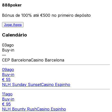
888poker
Bónus de 100% até €500 no primeiro depósito
Jogar Agora
Calendário
03
ago
Buy-in
—
CEP Barcelona
Casino Barcelona
09
ago
Buy-in
€ 55
NLH Sunday Sunset
Casino Espinho
11
ago
Buy-in
€ 95
NLH Bounty Rush
Casino Espinho