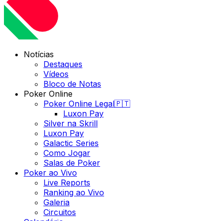
Notícias
Destaques
Vídeos
Bloco de Notas
Poker Online
Poker Online Legal🇵🇹
Luxon Pay
Silver na Skrill
Luxon Pay
Galactic Series
Como Jogar
Salas de Poker
Poker ao Vivo
Live Reports
Ranking ao Vivo
Galeria
Circuitos