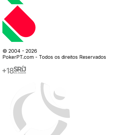
© 2004 -
2026
PokerPT.com - Todos os direitos Reservados