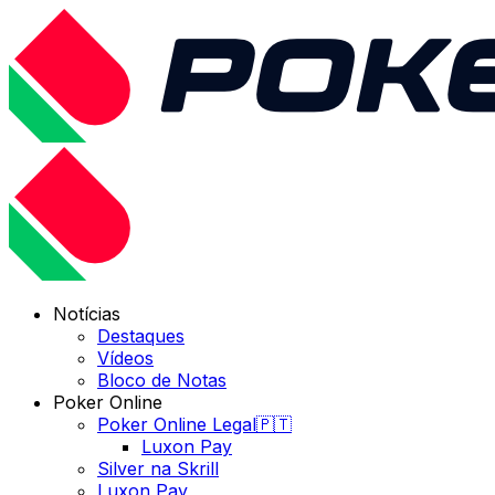
Notícias
Destaques
Vídeos
Bloco de Notas
Poker Online
Poker Online Legal🇵🇹
Luxon Pay
Silver na Skrill
Luxon Pay