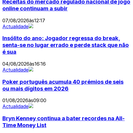
Receitas do mercado regulado nacional de jogo
online continuam a subir
07/08/2026
às
12:17
Actualidade
Insólito do ano: Jogador regressa do break,
senta-se no lugar errado e perde stack que não
é sua
04/08/2026
às
16:16
Actualidade
Poker português acumula 40 prémios de seis
ou mais dígitos em 2026
01/08/2026
às
09:00
Actualidade
Bryn Kenney continua a bater recordes na All-
Time Money List