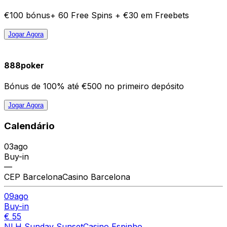
€100 bónus+ 60 Free Spins + €30 em Freebets
Jogar Agora
888poker
Bónus de 100% até €500 no primeiro depósito
Jogar Agora
Calendário
03
ago
Buy-in
—
CEP Barcelona
Casino Barcelona
09
ago
Buy-in
€ 55
NLH Sunday Sunset
Casino Espinho