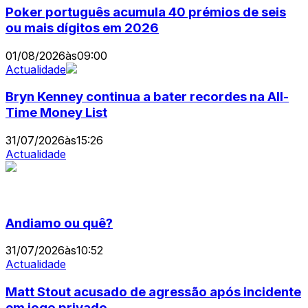
Poker português acumula 40 prémios de seis
ou mais dígitos em 2026
01/08/2026
às
09:00
Actualidade
Bryn Kenney continua a bater recordes na All-
Time Money List
31/07/2026
às
15:26
Actualidade
Andiamo ou quê?
31/07/2026
às
10:52
Actualidade
Matt Stout acusado de agressão após incidente
em jogo privado