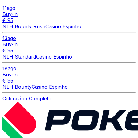
11
ago
Buy-in
€ 95
NLH Bounty Rush
Casino Espinho
13
ago
Buy-in
€ 95
NLH Standard
Casino Espinho
18
ago
Buy-in
€ 95
NLH Bounty
Casino Espinho
Calendário Completo