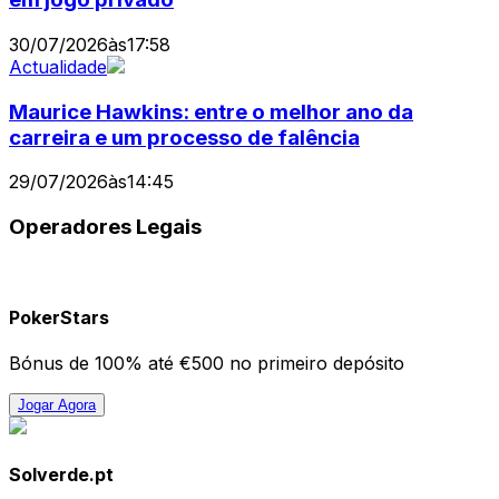
30/07/2026
às
17:58
Actualidade
Maurice Hawkins: entre o melhor ano da
carreira e um processo de falência
29/07/2026
às
14:45
Operadores Legais
PokerStars
Bónus de 100% até €500 no primeiro depósito
Jogar Agora
Solverde.pt