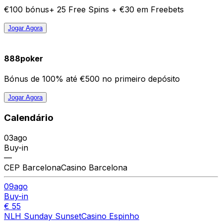
€100 bónus+ 25 Free Spins + €30 em Freebets
Jogar Agora
888poker
Bónus de 100% até €500 no primeiro depósito
Jogar Agora
Calendário
03
ago
Buy-in
—
CEP Barcelona
Casino Barcelona
09
ago
Buy-in
€ 55
NLH Sunday Sunset
Casino Espinho