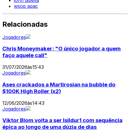
john dibella
wsop apac
Relacionadas
Jogadores
Chris Moneymaker: "O único jogador a quem
faço aquele call"
31/07/2026
às
15:43
Jogadores
Ases crackados a Martirosian na bubble do
$100K High Roller (x2)
12/06/2026
às
14:43
Jogadores
Viktor Blom volta a ser Isildur1 com sequência
épica ao longo de uma dúzia de dias