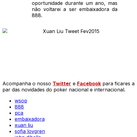
oportunidade durante um ano, mas
não voltarei a ser embaixadora da
888.
Acompanha o nosso
Twitter
e
Facebook
para ficares a
par das novidades do poker nacional e internacional.
wsop
888
pca
embaixadora
xuan liu
sofia lovgren