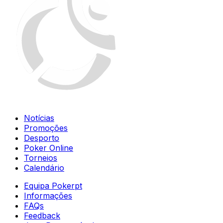
Notícias
Promoções
Desporto
Poker Online
Torneios
Calendário
Equipa Pokerpt
Informações
FAQs
Feedback