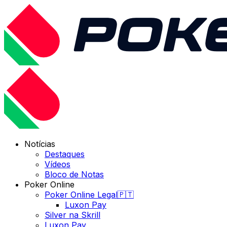
Notícias
Destaques
Vídeos
Bloco de Notas
Poker Online
Poker Online Legal🇵🇹
Luxon Pay
Silver na Skrill
Luxon Pay