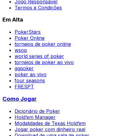
Jogo Responsável
Termos e Condições
Em Alta
PokerStars
Poker Online
torneios de poker online
wsop
world series of poker
torneios de poker ao vivo
ggpoker
poker ao vivo
four seasons
FRESPT
Como Jogar
Dicionário de Poker
Hold’em Manager
Modalidades de Texas Hold’em
Jogar poker com dinheiro real
Download de uma sala de poker