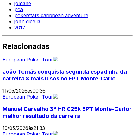
jomane
pca
pokerstars caribbean adventure
john dibella
2012
Relacionadas
European Poker Tour
João Tomás conquista segunda espadinha da
carreira & mais lusos no EPT Monte-Carlo
11/05/2026
às
00:36
European Poker Tour
Manuel Carvalho 3º HR €25k EPT Monte-Carlo;
melhor resultado da carreira
10/05/2026
às
21:33
European Poker Tour