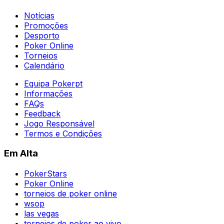
Notícias
Promoções
Desporto
Poker Online
Torneios
Calendário
Equipa Pokerpt
Informações
FAQs
Feedback
Jogo Responsável
Termos e Condições
Em Alta
PokerStars
Poker Online
torneios de poker online
wsop
las vegas
torneios de poker ao vivo