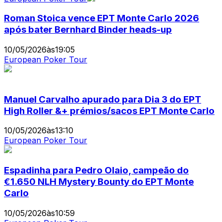
Roman Stoica vence EPT Monte Carlo 2026
após bater Bernhard Binder heads-up
10/05/2026
às
19:05
European Poker Tour
Manuel Carvalho apurado para Dia 3 do EPT
High Roller &+ prémios/sacos EPT Monte Carlo
10/05/2026
às
13:10
European Poker Tour
Espadinha para Pedro Olaio, campeão do
€1.650 NLH Mystery Bounty do EPT Monte
Carlo
10/05/2026
às
10:59