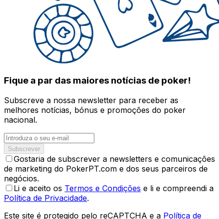
Fique a par das maiores notícias de poker!
Subscreve a nossa newsletter para receber as
melhores notícias, bónus e promoções do poker
nacional.
Subscrever
Gostaria de subscrever a newsletters e comunicações
de marketing do PokerPT.com e dos seus parceiros de
negócios.
Li e aceito os
Termos e Condições
e li e compreendi a
Política de Privacidade
.
Este site é protegido pelo reCAPTCHA e a
Política de