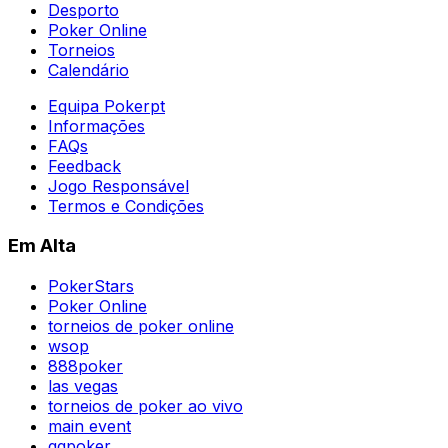
Desporto
Poker Online
Torneios
Calendário
Equipa Pokerpt
Informações
FAQs
Feedback
Jogo Responsável
Termos e Condições
Em Alta
PokerStars
Poker Online
torneios de poker online
wsop
888poker
las vegas
torneios de poker ao vivo
main event
ggpoker