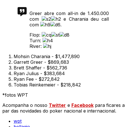
Greer abre com all-in de 1.450.000
com
e Charania deu call
com
.
Flop:
Turn:
River:
Mohsin Charania - $1,477,890
Garrett Greer - $869,683
Brett Shaffer - $562,736
Ryan Julius - $383,684
Ryan Fee - $272,842
Tobias Reinkemeier - $218,842
*fotos WPT
Acompanha o nosso
Twitter
e
Facebook
para ficares a
par das novidades do poker nacional e internacional.
wpt
bellagio