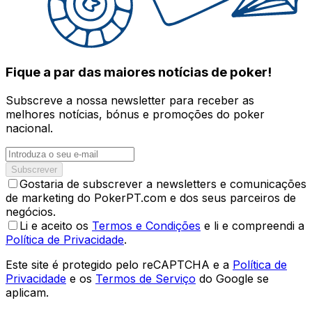
Fique a par das maiores notícias de poker!
Subscreve a nossa newsletter para receber as
melhores notícias, bónus e promoções do poker
nacional.
Subscrever
Gostaria de subscrever a newsletters e comunicações
de marketing do PokerPT.com e dos seus parceiros de
negócios.
Li e aceito os
Termos e Condições
e li e compreendi a
Política de Privacidade
.
Este site é protegido pelo reCAPTCHA e a
Política de
Privacidade
e os
Termos de Serviço
do Google se
aplicam.