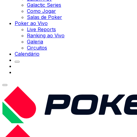
Galactic Series
Como Jogar
Salas de Poker
Poker ao Vivo
Live Reports
Ranking ao Vivo
Galeria
Circuitos
Calendário