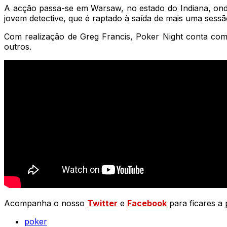
A acção passa-se em Warsaw, no estado do Indiana, onde
jovem detective, que é raptado à saída de mais uma sessão
Com realização de Greg Francis, Poker Night conta com 
outros.
Acompanha o nosso
Twitter
e
Facebook
para ficares a 
poker