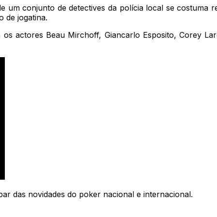
 um conjunto de detectives da polícia local se costuma r
 de jogatina.
os actores Beau Mirchoff, Giancarlo Esposito, Corey Lar
par das novidades do poker nacional e internacional.