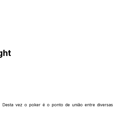
ght
 Desta vez o poker é o ponto de união entre diversas