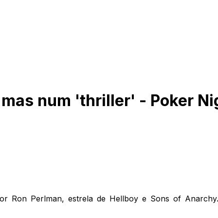
mas num 'thriller' - Poker Ni
or Ron Perlman, estrela de Hellboy e Sons of Anarchy.