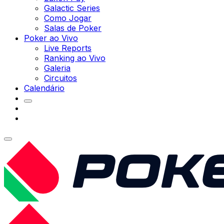
Galactic Series
Como Jogar
Salas de Poker
Poker ao Vivo
Live Reports
Ranking ao Vivo
Galeria
Circuitos
Calendário