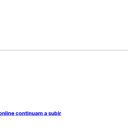
nline continuam a subir