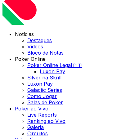
Notícias
Destaques
Vídeos
Bloco de Notas
Poker Online
Poker Online Legal🇵🇹
Luxon Pay
Silver na Skrill
Luxon Pay
Galactic Series
Como Jogar
Salas de Poker
Poker ao Vivo
Live Reports
Ranking ao Vivo
Galeria
Circuitos