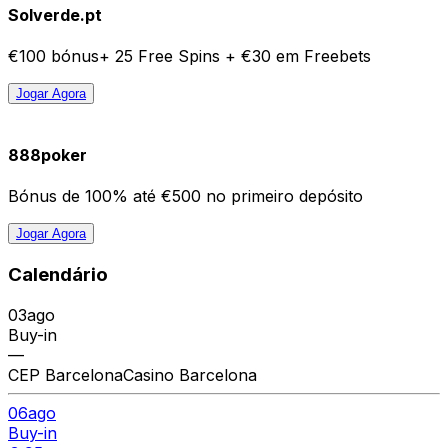
Solverde.pt
€100 bónus+ 25 Free Spins + €30 em Freebets
Jogar Agora
888poker
Bónus de 100% até €500 no primeiro depósito
Jogar Agora
Calendário
03
ago
Buy-in
—
CEP Barcelona
Casino Barcelona
06
ago
Buy-in