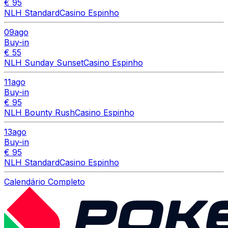
€ 95
NLH Standard
Casino Espinho
09
ago
Buy-in
€ 55
NLH Sunday Sunset
Casino Espinho
11
ago
Buy-in
€ 95
NLH Bounty Rush
Casino Espinho
13
ago
Buy-in
€ 95
NLH Standard
Casino Espinho
Calendário Completo