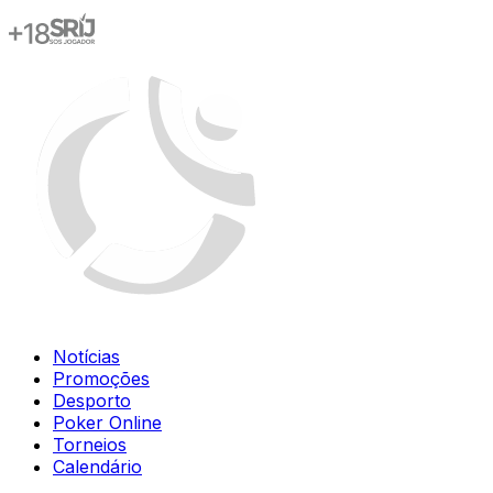
Notícias
Promoções
Desporto
Poker Online
Torneios
Calendário