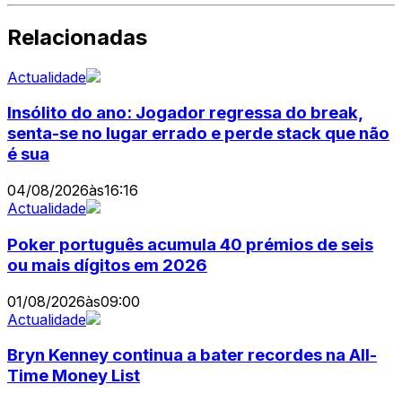
Relacionadas
Actualidade
Insólito do ano: Jogador regressa do break,
senta-se no lugar errado e perde stack que não
é sua
04/08/2026
às
16:16
Actualidade
Poker português acumula 40 prémios de seis
ou mais dígitos em 2026
01/08/2026
às
09:00
Actualidade
Bryn Kenney continua a bater recordes na All-
Time Money List