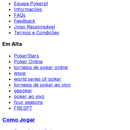
Equipa Pokerpt
Informações
FAQs
Feedback
Jogo Responsável
Termos e Condições
Em Alta
PokerStars
Poker Online
torneios de poker online
wsop
world series of poker
torneios de poker ao vivo
ggpoker
poker ao vivo
four seasons
FRESPT
Como Jogar