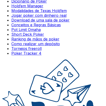
Dicionário de Poker
Hold’em Manager
Modalidades de Texas Hold’em
Jogar poker com dinheiro real
Download de uma sala de poker
Conceitos e Regras Básicas
Pot Limit Omaha
Short Deck Poker
Ranking de mãos de poker
Como realizar um depósito
Torneios freeroll
Poker Tracker 4