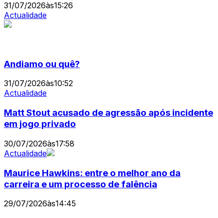
31/07/2026
às
15:26
Actualidade
Andiamo ou quê?
31/07/2026
às
10:52
Actualidade
Matt Stout acusado de agressão após incidente
em jogo privado
30/07/2026
às
17:58
Actualidade
Maurice Hawkins: entre o melhor ano da
carreira e um processo de falência
29/07/2026
às
14:45