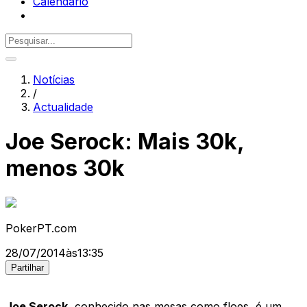
Calendário
Notícias
/
Actualidade
Joe Serock: Mais 30k,
menos 30k
PokerPT.com
28/07/2014
às
13:35
Partilhar
Joe Serock
, conhecido nas mesas como floes, é um