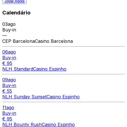
Jogar Agora
Calendário
03
ago
Buy-in
—
CEP Barcelona
Casino Barcelona
06
ago
Buy-in
€ 95
NLH Standard
Casino Espinho
09
ago
Buy-in
€ 55
NLH Sunday Sunset
Casino Espinho
11
ago
Buy-in
€ 95
NLH Bounty Rush
Casino Espinho