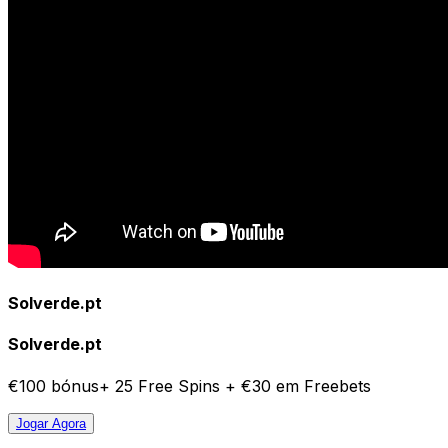
Solverde.pt
Solverde.pt
€100 bónus+ 25 Free Spins + €30 em Freebets
Jogar
Agora