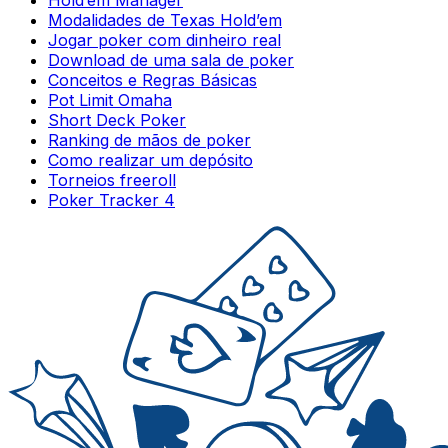
Modalidades de Texas Hold’em
Jogar poker com dinheiro real
Download de uma sala de poker
Conceitos e Regras Básicas
Pot Limit Omaha
Short Deck Poker
Ranking de mãos de poker
Como realizar um depósito
Torneios freeroll
Poker Tracker 4