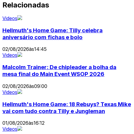
Relacionadas
Videos
Hellmuth's Home Game: Tilly celebra
aniversário com fichas e bolo
02/08/2026
às
14:45
Videos
Malcolm Trainer: De chipleader a bolha da
mesa final do Main Event WSOP 2026
02/08/2026
às
09:00
Videos
Hellmuth's Home Game: 18 Rebuys? Texas Mike
vai com tudo contra Tilly e Jungleman
01/08/2026
às
16:12
Videos