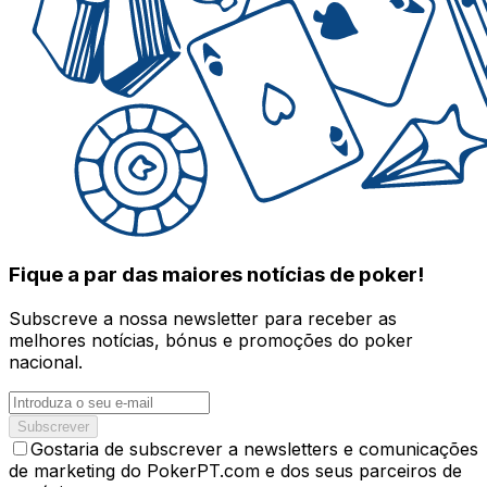
Fique a par das maiores notícias de poker!
Subscreve a nossa newsletter para receber as
melhores notícias, bónus e promoções do poker
nacional.
Subscrever
Gostaria de subscrever a newsletters e comunicações
de marketing do PokerPT.com e dos seus parceiros de