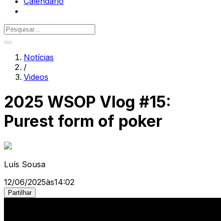
Calendário
Notícias
/
Videos
2025 WSOP Vlog #15:
Purest form of poker
Luís Sousa
12/06/2025
às
14:02
Partilhar