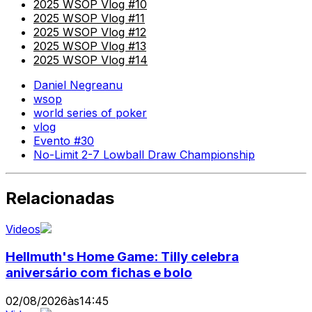
2025 WSOP Vlog #10
2025 WSOP Vlog #11
2025 WSOP Vlog #12
2025 WSOP Vlog #13
2025 WSOP Vlog #14
Daniel Negreanu
wsop
world series of poker
vlog
Evento #30
No-Limit 2-7 Lowball Draw Championship
Relacionadas
Videos
Hellmuth's Home Game: Tilly celebra
aniversário com fichas e bolo
02/08/2026
às
14:45