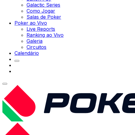
Galactic Series
Como Jogar
Salas de Poker
Poker ao Vivo
Live Reports
Ranking ao Vivo
Galeria
Circuitos
Calendário