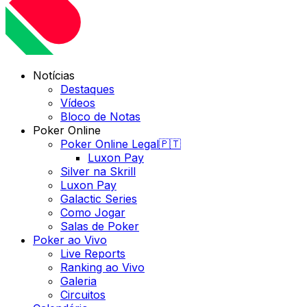
Notícias
Destaques
Vídeos
Bloco de Notas
Poker Online
Poker Online Legal🇵🇹
Luxon Pay
Silver na Skrill
Luxon Pay
Galactic Series
Como Jogar
Salas de Poker
Poker ao Vivo
Live Reports
Ranking ao Vivo
Galeria
Circuitos