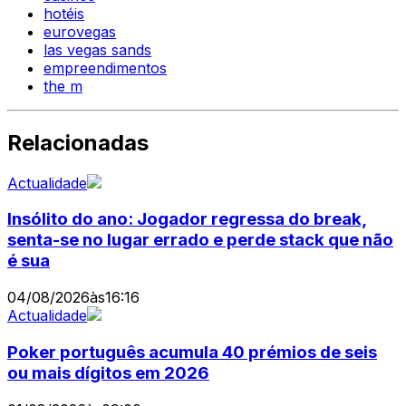
hotéis
eurovegas
las vegas sands
empreendimentos
the m
Relacionadas
Actualidade
Insólito do ano: Jogador regressa do break,
senta-se no lugar errado e perde stack que não
é sua
04/08/2026
às
16:16
Actualidade
Poker português acumula 40 prémios de seis
ou mais dígitos em 2026