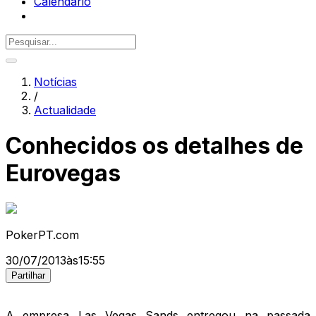
Calendário
Notícias
/
Actualidade
Conhecidos os detalhes de
Eurovegas
PokerPT.com
30/07/2013
às
15:55
Partilhar
A empresa Las Vegas Sands entregou na passada