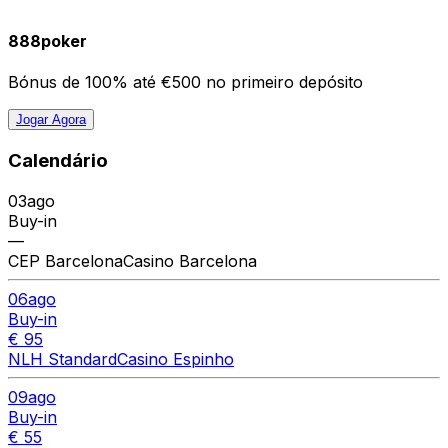
888poker
Bónus de 100% até €500 no primeiro depósito
Jogar Agora
Calendário
03
ago
Buy-in
—
CEP Barcelona
Casino Barcelona
06
ago
Buy-in
€ 95
NLH Standard
Casino Espinho
09
ago
Buy-in
€ 55