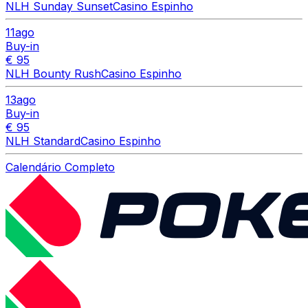
NLH Sunday Sunset
Casino Espinho
11
ago
Buy-in
€ 95
NLH Bounty Rush
Casino Espinho
13
ago
Buy-in
€ 95
NLH Standard
Casino Espinho
Calendário Completo