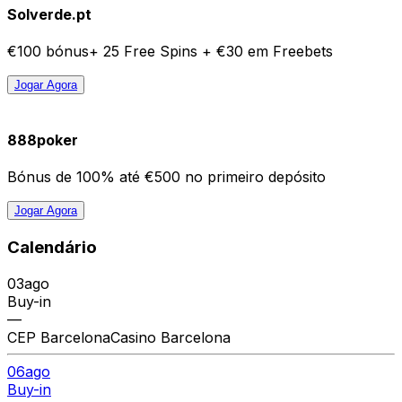
Solverde.pt
€100 bónus+ 25 Free Spins + €30 em Freebets
Jogar Agora
888poker
Bónus de 100% até €500 no primeiro depósito
Jogar Agora
Calendário
03
ago
Buy-in
—
CEP Barcelona
Casino Barcelona
06
ago
Buy-in