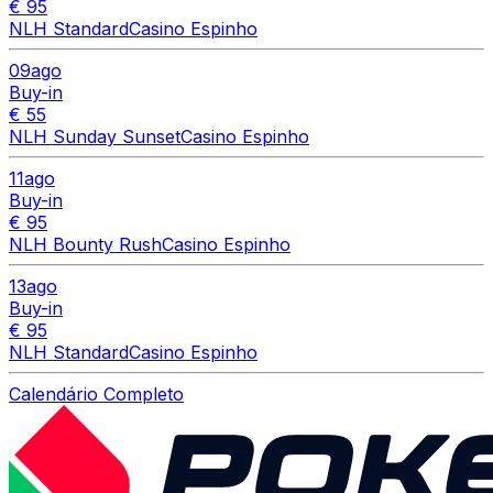
€ 95
NLH Standard
Casino Espinho
09
ago
Buy-in
€ 55
NLH Sunday Sunset
Casino Espinho
11
ago
Buy-in
€ 95
NLH Bounty Rush
Casino Espinho
13
ago
Buy-in
€ 95
NLH Standard
Casino Espinho
Calendário Completo