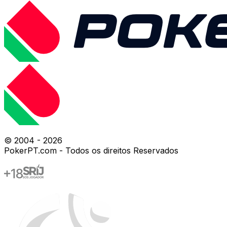
© 2004 -
2026
PokerPT.com - Todos os direitos Reservados