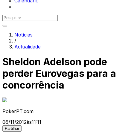
Calendário
Notícias
/
Actualidade
Sheldon Adelson pode
perder Eurovegas para a
concorrência
PokerPT.com
06/11/2012
às
11:11
Partilhar