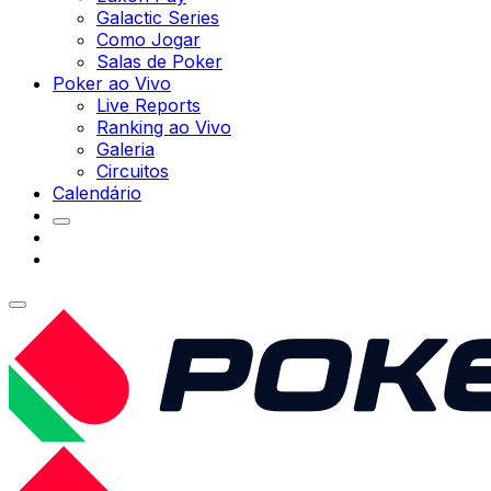
Galactic Series
Como Jogar
Salas de Poker
Poker ao Vivo
Live Reports
Ranking ao Vivo
Galeria
Circuitos
Calendário