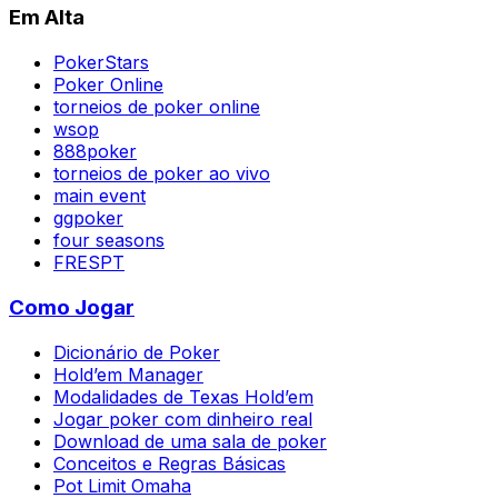
Em Alta
PokerStars
Poker Online
torneios de poker online
wsop
888poker
torneios de poker ao vivo
main event
ggpoker
four seasons
FRESPT
Como Jogar
Dicionário de Poker
Hold’em Manager
Modalidades de Texas Hold’em
Jogar poker com dinheiro real
Download de uma sala de poker
Conceitos e Regras Básicas
Pot Limit Omaha