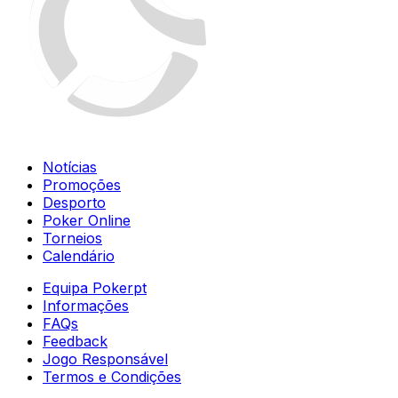
Notícias
Promoções
Desporto
Poker Online
Torneios
Calendário
Equipa Pokerpt
Informações
FAQs
Feedback
Jogo Responsável
Termos e Condições