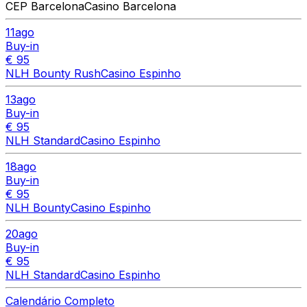
CEP Barcelona
Casino Barcelona
11
ago
Buy-in
€ 95
NLH Bounty Rush
Casino Espinho
13
ago
Buy-in
€ 95
NLH Standard
Casino Espinho
18
ago
Buy-in
€ 95
NLH Bounty
Casino Espinho
20
ago
Buy-in
€ 95
NLH Standard
Casino Espinho
Calendário Completo