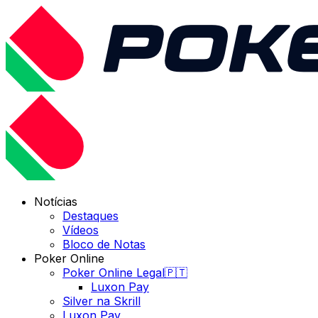
Notícias
Destaques
Vídeos
Bloco de Notas
Poker Online
Poker Online Legal🇵🇹
Luxon Pay
Silver na Skrill
Luxon Pay