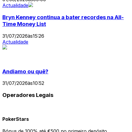
Actualidade
Bryn Kenney continua a bater recordes na All-
Time Money List
31/07/2026
às
15:26
Actualidade
Andiamo ou quê?
31/07/2026
às
10:52
Operadores Legais
PokerStars
Bónus de 100% até €500 no primeiro depósito