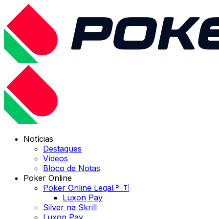
Notícias
Destaques
Vídeos
Bloco de Notas
Poker Online
Poker Online Legal🇵🇹
Luxon Pay
Silver na Skrill
Luxon Pay