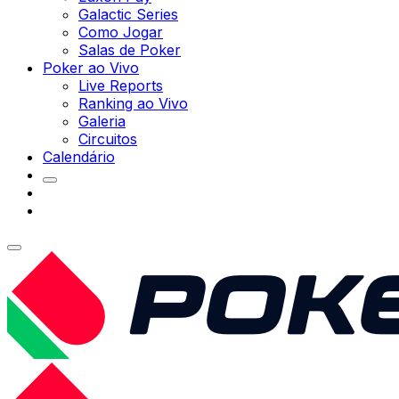
Galactic Series
Como Jogar
Salas de Poker
Poker ao Vivo
Live Reports
Ranking ao Vivo
Galeria
Circuitos
Calendário