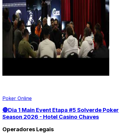
Poker Online
🔴Dia 1 Main Event Etapa #5 Solverde Poker
Season 2026 - Hotel Casino Chaves
Operadores Legais