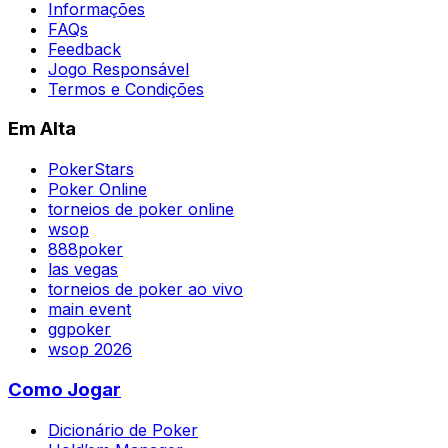
Informações
FAQs
Feedback
Jogo Responsável
Termos e Condições
Em Alta
PokerStars
Poker Online
torneios de poker online
wsop
888poker
las vegas
torneios de poker ao vivo
main event
ggpoker
wsop 2026
Como Jogar
Dicionário de Poker