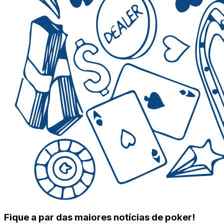
Fique a par das maiores notícias de poker!