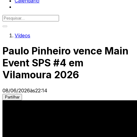
Calendário
Vídeos
Paulo Pinheiro vence Main
Event SPS #4 em
Vilamoura 2026
08/06/2026
às
22:14
Partilhar