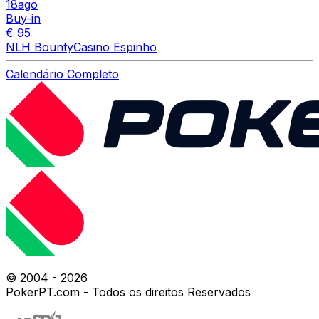
18
ago
Buy-in
€ 95
NLH Bounty
Casino Espinho
Calendário Completo
© 2004 -
2026
PokerPT.com - Todos os direitos Reservados