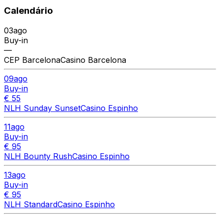
Calendário
03
ago
Buy-in
—
CEP Barcelona
Casino Barcelona
09
ago
Buy-in
€ 55
NLH Sunday Sunset
Casino Espinho
11
ago
Buy-in
€ 95
NLH Bounty Rush
Casino Espinho
13
ago
Buy-in
€ 95
NLH Standard
Casino Espinho