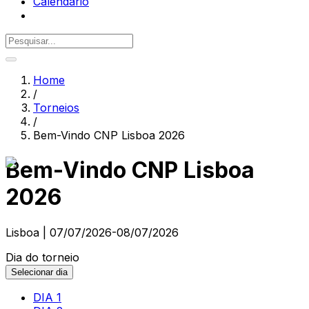
Calendário
Home
/
Torneios
/
Bem-Vindo CNP Lisboa 2026
Bem-Vindo CNP Lisboa
2026
Lisboa
|
07/07/2026
-
08/07/2026
Dia do torneio
Selecionar dia
DIA 1