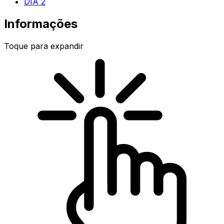
DIA 2
Informações
Toque para expandir