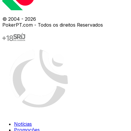
© 2004 -
2026
PokerPT.com - Todos os direitos Reservados
Notícias
Promoções