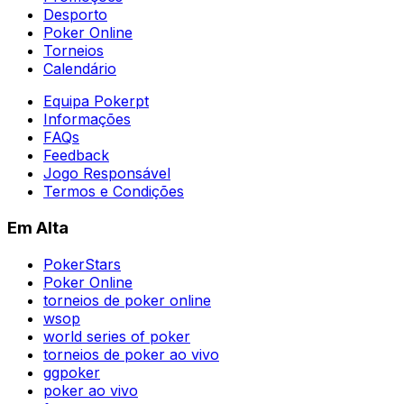
Desporto
Poker Online
Torneios
Calendário
Equipa Pokerpt
Informações
FAQs
Feedback
Jogo Responsável
Termos e Condições
Em Alta
PokerStars
Poker Online
torneios de poker online
wsop
world series of poker
torneios de poker ao vivo
ggpoker
poker ao vivo